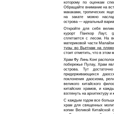
которому по оценкам спе
Обращайте внимание на вст
макаками, тропических яще
на закате можно наслад
острова — идеальный вариа
Откройте для себя велик
курорт Пангкор Лаут, г
сплетается с лесом. На в
материковой части Малайзи
туры во Вьетнам на пляж
стоит отметить, что в этом 
Храм Фу Линь Конг располож
побережье Пулау, Храм яв
острова. Тут достаточн
придерживающихся даосс
поклонения даосизма, рел
великого китайского фил
китайских храмов, и кажд
взглянуть на архитектуру и
С каждым годом все больше
храм для священных моли
копии Великой Китайской 