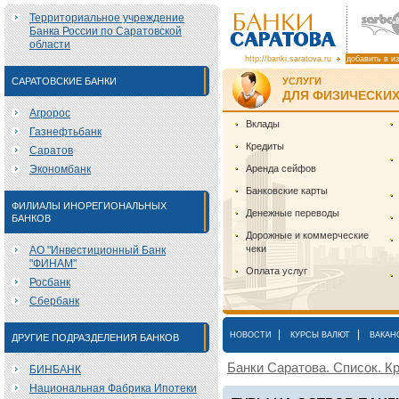
Территориальное учреждение
Банка России по Саратовской
области
http://banki.saratova.ru
добавить в и
САРАТОВСКИЕ БАНКИ
УСЛУГИ
ДЛЯ ФИЗИЧЕСКИХ
Агророс
Вклады
Газнефтьбанк
Кредиты
Саратов
Экономбанк
Аренда сейфов
Банковские карты
ФИЛИАЛЫ ИНОРЕГИОНАЛЬНЫХ
Денежные переводы
БАНКОВ
Дорожные и коммерческие
чеки
АО "Инвестиционный Банк
"ФИНАМ"
Оплата услуг
Росбанк
Сбербанк
|
|
НОВОСТИ
КУРСЫ ВАЛЮТ
ВАКАН
ДРУГИЕ ПОДРАЗДЕЛЕНИЯ БАНКОВ
Банки Саратова. Список. Кр
БИНБАНК
Национальная Фабрика Ипотеки