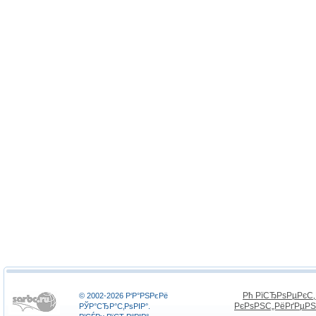
Рћ РїСЂРѕРµРєС
© 2002-2026 Р‘Р°РЅРєРё
РєРѕРЅС„РёРґРµР
РЎР°СЂР°С‚РѕРІР°.