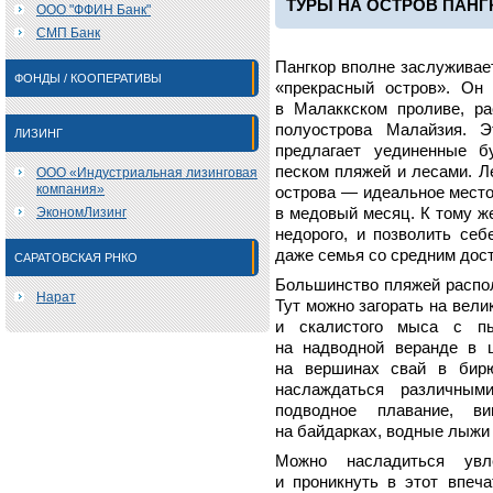
ТУРЫ НА ОСТРОВ ПАНГ
ООО "ФФИН Банк"
СМП Банк
Пангкор вполне заслуживает
ФОНДЫ / КООПЕРАТИВЫ
«прекрасный остров». Он
в Малаккском проливе, р
полуострова Малайзия. Э
ЛИЗИНГ
предлагает уединенные б
песком пляжей и лесами. Л
ООО «Индустриальная лизинговая
компания»
острова — идеальное место
ЭкономЛизинг
в медовый месяц. К тому 
недорого, и позволить себ
даже семья со средним дос
САРАТОВСКАЯ РНКО
Большинство пляжей распол
Нарат
Тут можно загорать на вел
и скалистого мыса с пы
на надводной веранде в 
на вершинах свай в бирю
наслаждаться различным
подводное плавание, ви
на байдарках, водные лыжи 
Можно насладиться увл
и проникнуть в этот впеч