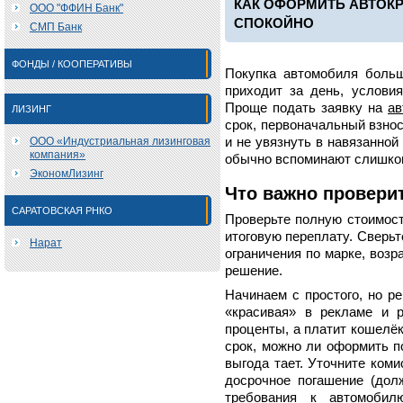
КАК ОФОРМИТЬ АВТОК
ООО "ФФИН Банк"
СПОКОЙНО
СМП Банк
ФОНДЫ / КООПЕРАТИВЫ
Покупка автомобиля больш
приходит за день, условия
Проще подать заявку на
ав
ЛИЗИНГ
срок, первоначальный взнос
ООО «Индустриальная лизинговая
и не увязнуть в навязанно
компания»
обычно вспоминают слишко
ЭкономЛизинг
Что важно провери
САРАТОВСКАЯ РНКО
Проверьте полную стоимость
итоговую переплату. Сверьт
Нарат
ограничения по марке, возр
решение.
Начинаем с простого, но р
«красивая» в рекламе и 
проценты, а платит кошелёк.
срок, можно ли оформить по
выгода тает. Уточните коми
досрочное погашение (дол
требования к автомобилю