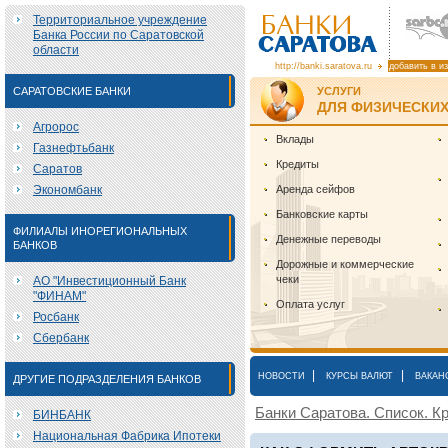
Территориальное учреждение
Банка России по Саратовской
области
http://banki.saratova.ru
добавить в и
САРАТОВСКИЕ БАНКИ
УСЛУГИ
ДЛЯ ФИЗИЧЕСКИХ
Агророс
Вклады
Газнефтьбанк
Кредиты
Саратов
Экономбанк
Аренда сейфов
Банковские карты
ФИЛИАЛЫ ИНОРЕГИОНАЛЬНЫХ
Денежные переводы
БАНКОВ
Дорожные и коммерческие
чеки
АО "Инвестиционный Банк
"ФИНАМ"
Оплата услуг
Росбанк
Сбербанк
|
|
НОВОСТИ
КУРСЫ ВАЛЮТ
ВАКАН
ДРУГИЕ ПОДРАЗДЕЛЕНИЯ БАНКОВ
Банки Саратова. Список. Кр
БИНБАНК
Национальная Фабрика Ипотеки