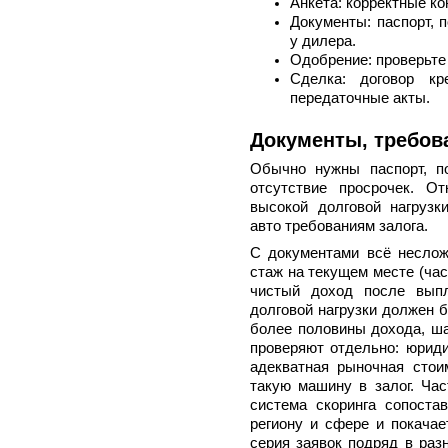
Анкета: корректные ко
Документы: паспорт, 
у дилера.
Одобрение: проверьте 
Сделка: договор кре
передаточные акты.
Документы, требов
Обычно нужны паспорт, п
отсутствие просрочек. От
высокой долговой нагрузк
авто требованиям залога.
С документами всё неслож
стаж на текущем месте (част
чистый доход после выпл
долговой нагрузки должен 
более половины дохода, ша
проверяют отдельно: юриди
адекватная рыночная стои
такую машину в залог. Ча
система скоринга сопоста
региону и сфере и покачае
серия заявок подряд в раз