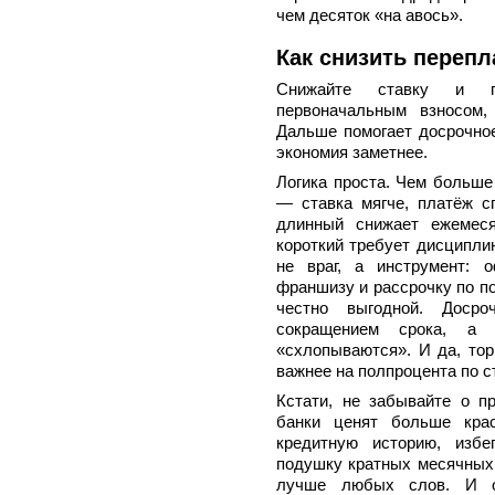
чем десяток «на авось».
Как снизить переп
Снижайте ставку и п
первоначальным взносом,
Дальше помогает досрочно
экономия заметнее.
Логика проста. Чем больше
— ставка мягче, платёж с
длинный снижает ежемеся
короткий требует дисципли
не враг, а инструмент: 
франшизу и рассрочку по по
честно выгодной. Доср
сокращением срока, а 
«схлопываются». И да, тор
важнее на полпроцента по с
Кстати, не забывайте о п
банки ценят больше крас
кредитную историю, избе
подушку кратных месячных
лучше любых слов. И о