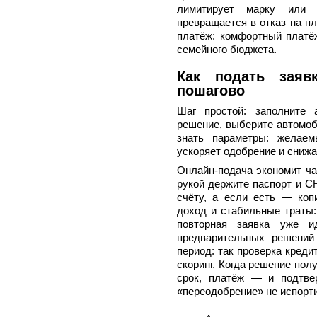
лимитирует марку или 
превращается в отказ на п
платёж: комфортный платёж
семейного бюджета.
Как подать заяв
пошагово
Шаг простой: заполните а
решение, выберите автомоб
знать параметры: желаем
ускоряет одобрение и сниж
Онлайн-подача экономит ча
рукой держите паспорт и С
счёту, а если есть — ко
доход и стабильные траты:
повторная заявка уже и
предварительных решений
период: так проверка креди
скоринг. Когда решение пол
срок, платёж — и подтве
«переодобрение» не испорти