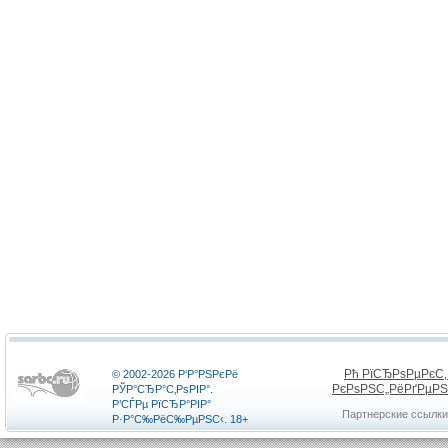
Рћ РїСЂРѕРµРєС
© 2002-2026 Р‘Р°РЅРєРё
РєРѕРЅС„РёРґРµР
РЎР°СЂР°С‚РѕРІР°.
Р’СЃРµ РїСЂР°РІР°
Партнерские ссылки
Р·Р°С‰РёС‰РµРЅС‹. 18+