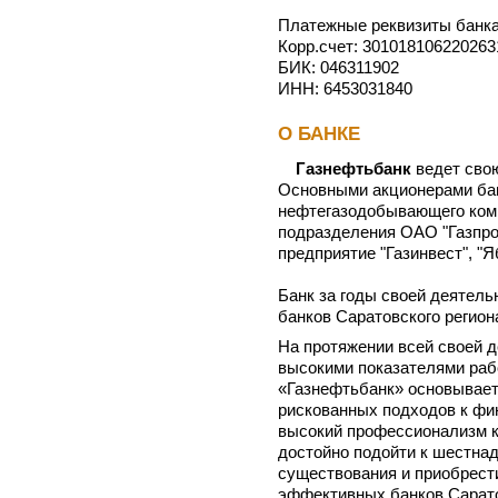
Платежные реквизиты банк
Корр.счет: 30101810622026
БИК: 046311902
ИНН: 6453031840
О БАНКЕ
Газнефтьбанк
ведет сво
Основными акционерами бан
нефтегазодобывающего комп
подразделения ОАО "Газпром
предприятие "Газинвест", "Я
Банк за годы своей деятел
банков Саратовского регион
На протяжении всей своей 
высокими показателями раб
«Газнефтьбанк» основывает
рискованных подходов к фи
высокий профессионализм 
достойно подойти к шестна
существования и приобрест
эффективных банков Сарато