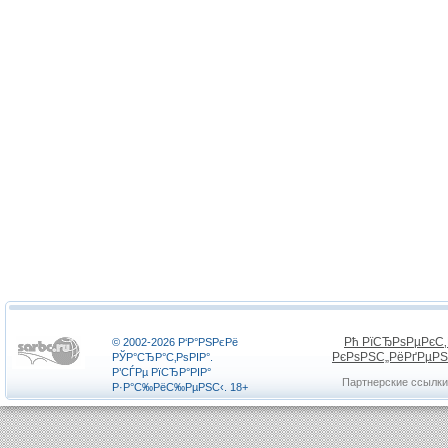
Рћ РїСЂРѕРµРєС
© 2002-2026 Р‘Р°РЅРєРё
РєРѕРЅС„РёРґРµР
РЎР°СЂР°С‚РѕРІР°.
Р’СЃРµ РїСЂР°РІР°
Партнерские ссылки
Р·Р°С‰РёС‰РµРЅС‹. 18+