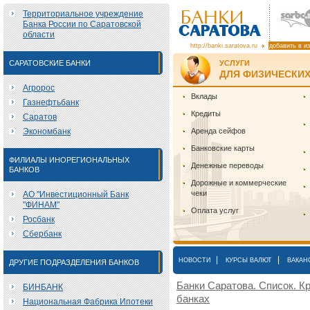
Территориальное учреждение
Банка России по Саратовской
области
http://banki.saratova.ru
добавить в и
САРАТОВСКИЕ БАНКИ
УСЛУГИ
ДЛЯ ФИЗИЧЕСКИХ
Агророс
Вклады
Газнефтьбанк
Кредиты
Саратов
Экономбанк
Аренда сейфов
Банковские карты
ФИЛИАЛЫ ИНОРЕГИОНАЛЬНЫХ
Денежные переводы
БАНКОВ
Дорожные и коммерческие
чеки
АО "Инвестиционный Банк
"ФИНАМ"
Оплата услуг
Росбанк
Сбербанк
|
|
НОВОСТИ
КУРСЫ ВАЛЮТ
ВАКАН
ДРУГИЕ ПОДРАЗДЕЛЕНИЯ БАНКОВ
Банки Саратова. Список. Кр
БИНБАНК
банках
Национальная Фабрика Ипотеки