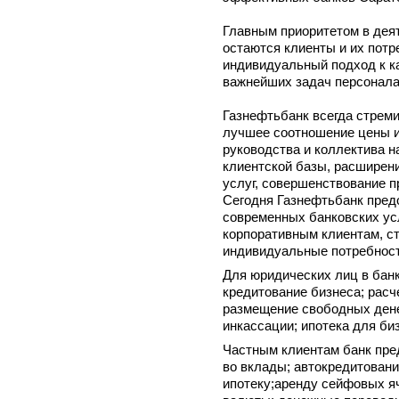
Главным приоритетом в дея
остаются клиенты и их потр
индивидуальный подход к к
важнейших задач персонала
Газнефтьбанк всегда стрем
лучшее соотношение цены и
руководства и коллектива н
клиентской базы, расширен
услуг, совершенствование п
Сегодня Газнефтьбанк предо
современных банковских усл
корпоративным клиентам, с
индивидуальные потребност
Для юридических лиц в банк
кредитование бизнеса; расч
размещение свободных дене
инкассации; ипотека для биз
Частным клиентам банк пре
во вклады; автокредитовани
ипотеку;аренду сейфовых я