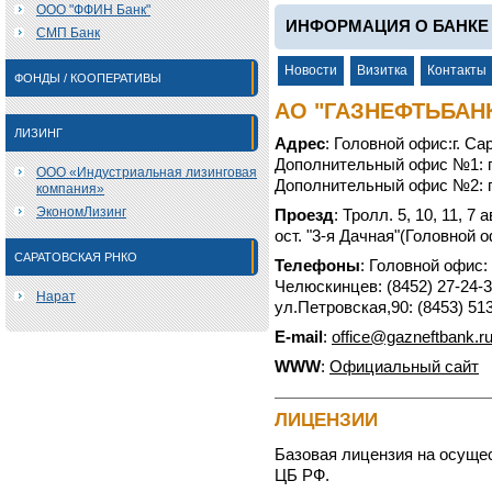
ООО "ФФИН Банк"
ИНФОРМАЦИЯ О БАНКЕ 
СМП Банк
Новости
Визитка
Контакты
ФОНДЫ / КООПЕРАТИВЫ
АО "ГАЗНЕФТЬБАН
ЛИЗИНГ
Адрес
: Головной офис:г. Са
Дополнительный офис №1: г.
ООО «Индустриальная лизинговая
Дополнительный офис №2: г.
компания»
ЭкономЛизинг
Проезд
: Тролл. 5, 10, 11, 7 а
ост. "3-я Дачная"(Головной 
САРАТОВСКАЯ РНКО
Телефоны
: Головной офис:
Челюскинцев: (8452) 27-24-31
Нарат
ул.Петровская,90: (8453) 513
E-mail
:
office@gazneftbank.r
WWW
:
Официальный сайт
ЛИЦЕНЗИИ
Базовая лицензия на осуще
ЦБ РФ.