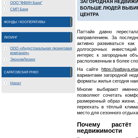
ЗАГОРОДНАЯ НЕДВИЖИМ
ООО "ФФИН Банк"
БОЛЬШЕ ЛЮДЕЙ ВЫБИР
СМП Банк
ЦЕНТРА
ФОНДЫ / КООПЕРАТИВЫ
Паттайя давно перестал
направлением. За последн
ЛИЗИНГ
активно развиваться как
ООО «Индустриальная лизинговая
долгосрочных инвестици
компания»
интерес к загородным об
ЭкономЛизинг
расположенным в более спо
На сайте
https://pattaya.et
САРАТОВСКАЯ РНКО
вариантами загородной нед
форматы жилья сегодня наи
Нарат
Многие выбирают именно
позволяют сочетать комф
размеренный образ жизни. 
переехать в тёплый клима
место для сезонного отдыха
Почему растёт
недвижимости