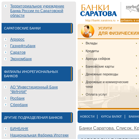
Территориальное учреждение
Банка России по Саратовской
области
http://banki.saratova.ru
добавить в и
САРАТОВСКИЕ БАНКИ
УСЛУГИ
ДЛЯ ФИЗИЧЕСКИХ
Агророс
Вклады
Газнефтьбанк
Кредиты
Саратов
Экономбанк
Аренда сейфов
Банковские карты
ФИЛИАЛЫ ИНОРЕГИОНАЛЬНЫХ
Денежные переводы
БАНКОВ
Дорожные и коммерческие
чеки
АО "Инвестиционный Банк
"ФИНАМ"
Оплата услуг
Росбанк
Сбербанк
|
|
НОВОСТИ
КУРСЫ ВАЛЮТ
ВАКАН
ДРУГИЕ ПОДРАЗДЕЛЕНИЯ БАНКОВ
Банки Саратова. Список. Кр
БИНБАНК
Национальная Фабрика Ипотеки