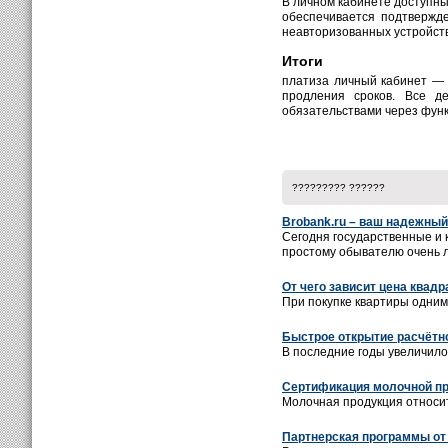
В личном кабинете доступны
обеспечивается подтвержд
неавторизованных устройств
Итоги
платиза личный кабинет — 
продления сроков. Все д
обязательствами через фун
????????? ??????
Brobank.ru – ваш надежны
Сегодня государственные и 
простому обывателю очень ле
От чего зависит цена квадр
При покупке квартиры одним 
Быстрое открытие расчётн
В последние годы увеличило
Сертификация молочной п
Молочная продукция относитс
Партнерская программы от 