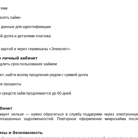
теме
асить займ»
 данные для идентификации
ой долга и деталями платежа
 картой и через терминалы «Элекснет».
з личный кабинет
длить срок пользования займом:
ет, найти кнопку продления рядом с суммой долга
ые проценты
 средств займ продлевается до 60 дней
абинет
каунт нельзя — нужно обратиться в службу поддержки через электронну
епогашенных задолженностей. Повторное оформление микрозайма посл
сы и безопасность