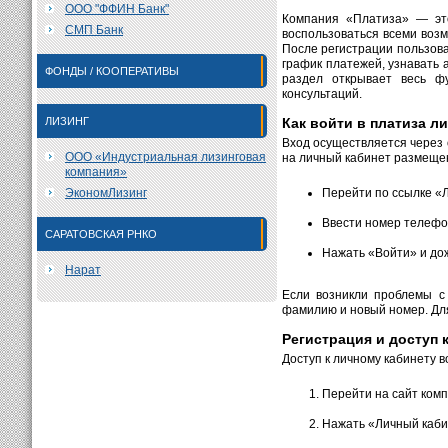
ООО "ФФИН Банк"
Компания «Платиза» — это
СМП Банк
воспользоваться всеми воз
После регистрации пользова
график платежей, узнавать
ФОНДЫ / КООПЕРАТИВЫ
раздел открывает весь ф
консультаций.
ЛИЗИНГ
Как войти в платиза л
Вход осуществляется через 
ООО «Индустриальная лизинговая
на личный кабинет размещен
компания»
ЭкономЛизинг
Перейти по ссылке «
Ввести номер телефон
САРАТОВСКАЯ РНКО
Нажать «Войти» и дож
Нарат
Если возникли проблемы с
фамилию и новый номер. Дл
Регистрация и доступ 
Доступ к личному кабинету 
Перейти на сайт комп
Нажать «Личный каби