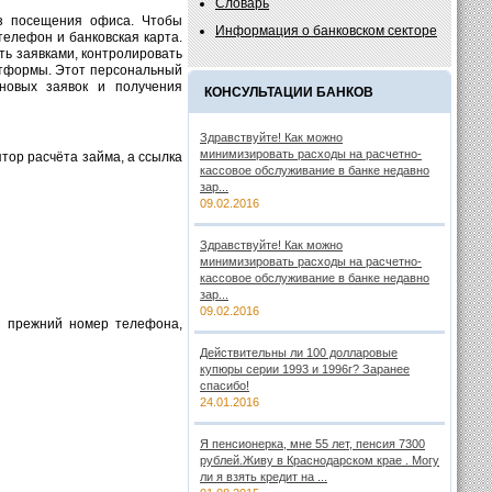
Словарь
ез посещения офиса. Чтобы
Информация о банковском секторе
елефон и банковская карта.
ть заявками, контролировать
атформы. Этот персональный
новых заявок и получения
КОНСУЛЬТАЦИИ БАНКОВ
Здравствуйте! Как можно
минимизировать расходы на расчетно-
тор расчёта займа, а ссылка
кассовое обслуживание в банке недавно
зар...
09.02.2016
Здравствуйте! Как можно
минимизировать расходы на расчетно-
кассовое обслуживание в банке недавно
зар...
09.02.2016
ь прежний номер телефона,
Действительны ли 100 долларовые
купюры серии 1993 и 1996г? Заранее
спасибо!
24.01.2016
Я пенсионерка, мне 55 лет, пенсия 7300
рублей.Живу в Краснодарском крае . Могу
ли я взять кредит на ...