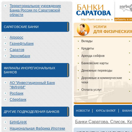
Территориальное учреждение
Банка России по Саратовской
области
http://banki.saratova.ru
добавить в и
САРАТОВСКИЕ БАНКИ
УСЛУГИ
ДЛЯ ФИЗИЧЕСКИХ
Агророс
Вклады
Газнефтьбанк
Кредиты
Саратов
Экономбанк
Аренда сейфов
Банковские карты
ФИЛИАЛЫ ИНОРЕГИОНАЛЬНЫХ
Денежные переводы
БАНКОВ
Дорожные и коммерческие
чеки
АО "Инвестиционный Банк
"ФИНАМ"
Оплата услуг
Росбанк
Сбербанк
|
|
НОВОСТИ
КУРСЫ ВАЛЮТ
ВАКАН
ДРУГИЕ ПОДРАЗДЕЛЕНИЯ БАНКОВ
Банки Саратова. Список. Кр
БИНБАНК
Национальная Фабрика Ипотеки