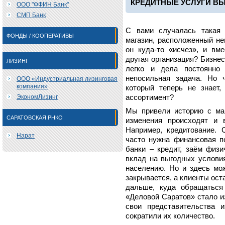
КРЕДИТНЫЕ УСЛУГИ В
ООО "ФФИН Банк"
СМП Банк
С вами случалась такая 
ФОНДЫ / КООПЕРАТИВЫ
магазин, расположенный не
он куда-то «исчез», и вм
другая организация? Бизнес
ЛИЗИНГ
легко и дела постоянно 
непосильная задача. Но 
ООО «Индустриальная лизинговая
компания»
который теперь не знает,
ЭкономЛизинг
ассортимент?
Мы привели историю с ма
САРАТОВСКАЯ РНКО
изменения происходят и 
Например, кредитование. 
Нарат
часто нужна финансовая п
банки – кредит, заём физ
вклад на выгодных условия
населению. Но и здесь мо
закрывается, а клиенты ост
дальше, куда обращаться
«Деловой Саратов» стало и
свои представительства 
сократили их количество.