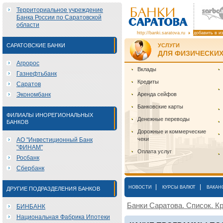
Территориальное учреждение
Банка России по Саратовской
области
http://banki.saratova.ru
добавить в и
САРАТОВСКИЕ БАНКИ
УСЛУГИ
ДЛЯ ФИЗИЧЕСКИХ
Агророс
Вклады
Газнефтьбанк
Кредиты
Саратов
Экономбанк
Аренда сейфов
Банковские карты
ФИЛИАЛЫ ИНОРЕГИОНАЛЬНЫХ
Денежные переводы
БАНКОВ
Дорожные и коммерческие
чеки
АО "Инвестиционный Банк
"ФИНАМ"
Оплата услуг
Росбанк
Сбербанк
|
|
НОВОСТИ
КУРСЫ ВАЛЮТ
ВАКАН
ДРУГИЕ ПОДРАЗДЕЛЕНИЯ БАНКОВ
Банки Саратова. Список. Кр
БИНБАНК
Национальная Фабрика Ипотеки