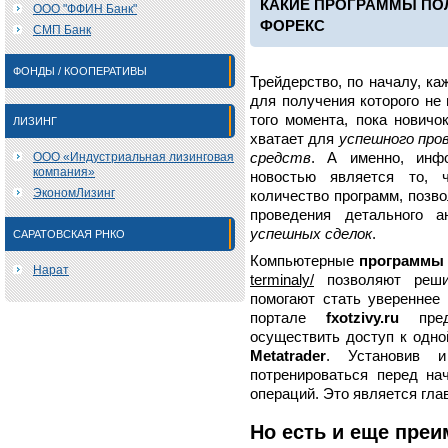
КАКИЕ ПРОГРАММЫ ПО
ООО "ФФИН Банк"
ФОРЕКС
СМП Банк
ФОНДЫ / КООПЕРАТИВЫ
Трейдерство, по началу, ка
для получения которого не 
того момента, пока новичо
ЛИЗИНГ
хватает для
успешного про
ООО «Индустриальная лизинговая
средств
. А именно, инф
компания»
новостью является то, ч
ЭкономЛизинг
количество программ, поз
проведения детального а
успешных сделок
.
САРАТОВСКАЯ РНКО
Компьютерные
программы 
Нарат
terminaly/
позволяют решит
помогают стать увереннее
портале
fxotzivy.ru
предс
осуществить доступ к одн
Metatrader
. Установив и
потренироваться перед н
операций. Это является гл
Но есть и еще преи