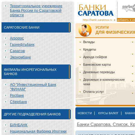
Территориальное учреждение
Банка России по Саратовской
области
http://banki.saratova.ru
добавить в и
САРАТОВСКИЕ БАНКИ
УСЛУГИ
ДЛЯ ФИЗИЧЕСКИХ
Агророс
Вклады
Газнефтьбанк
Кредиты
Саратов
Экономбанк
Аренда сейфов
Банковские карты
ФИЛИАЛЫ ИНОРЕГИОНАЛЬНЫХ
Денежные переводы
БАНКОВ
Дорожные и коммерческие
чеки
АО "Инвестиционный Банк
"ФИНАМ"
Оплата услуг
Росбанк
Сбербанк
|
|
НОВОСТИ
КУРСЫ ВАЛЮТ
ВАКАН
ДРУГИЕ ПОДРАЗДЕЛЕНИЯ БАНКОВ
Банки Саратова. Список. Кр
БИНБАНК
Национальная Фабрика Ипотеки