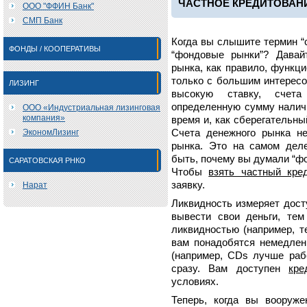
ЧАСТНОЕ КРЕДИТОВАНИ
ООО "ФФИН Банк"
СМП Банк
Когда вы слышите термин “
ФОНДЫ / КООПЕРАТИВЫ
“фондовые рынки”? Давай
рынка, как правило, функци
только с большим интересо
ЛИЗИНГ
высокую ставку, счета
определенную сумму наличн
ООО «Индустриальная лизинговая
компания»
время и, как сберегательны
ЭкономЛизинг
Счета денежного рынка н
рынка. Это на самом деле
быть, почему вы думали “фо
САРАТОВСКАЯ РНКО
Чтобы
взять частный кре
заявку.
Нарат
Ликвидность измеряет дост
вывести свои деньги, тем
ликвидностью (например, т
вам понадобятся немедлен
(например, CDs лучше раб
сразу. Вам доступен
кре
условиях.
Теперь, когда вы вооруже