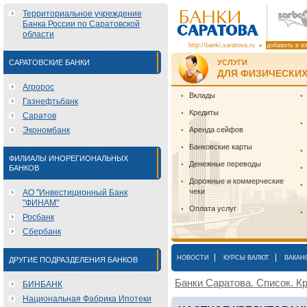
Территориальное учреждение
Банка России по Саратовской
области
http://banki.saratova.ru
добавить в и
САРАТОВСКИЕ БАНКИ
УСЛУГИ
ДЛЯ ФИЗИЧЕСКИХ
Агророс
Вклады
Газнефтьбанк
Кредиты
Саратов
Экономбанк
Аренда сейфов
Банковские карты
ФИЛИАЛЫ ИНОРЕГИОНАЛЬНЫХ
Денежные переводы
БАНКОВ
Дорожные и коммерческие
чеки
АО "Инвестиционный Банк
"ФИНАМ"
Оплата услуг
Росбанк
Сбербанк
|
|
НОВОСТИ
КУРСЫ ВАЛЮТ
ВАКАН
ДРУГИЕ ПОДРАЗДЕЛЕНИЯ БАНКОВ
Банки Саратова. Список. Кр
БИНБАНК
Национальная Фабрика Ипотеки