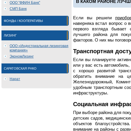
В КАКОМ РАЙОНЕ ЛУЧШ
ООО "ФФИН Банк"
СМП Банк
Если вы решили
приобр
ФОНДЫ / КООПЕРАТИВЫ
наверняка встал вопрос о 
первого взгляда бывает 
лучшего района для поку
ЛИЗИНГ
факторов. О них мы поговор
ООО «Индустриальная лизинговая
Транспортная дост
компания»
ЭкономЛизинг
Если вы планируете активн
или у вас есть автомобиль,
САРАТОВСКАЯ РНКО
с хорошо развитой транс
обратить внимание на це
Нарат
Железнодорожный, Коминт
удобным транспортным соо
инфраструктуры.
Социальная инфрас
При выборе района для поку
детских садов, медицинских
объектов благоустройств
внимание на районы с разв