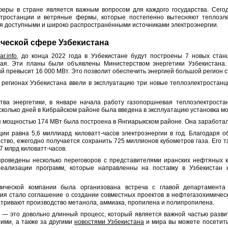
феры в стране является важным вопросом для каждого государства. Сег
ктростанции и ветряные фермы, которые постепенно вытесняют теплоэлек
ся доступными и широко распространёнными источниками электроэнергии.
ической сфере Узбекистана
lar.info
, до конца 2022 года в Узбекистане будут построены 7 новых стан
ая. Эти планы были объявлены Министерством энергетики Узбекистана. 
й превысит 16 000 МВт. Это позволит обеспечить энергией большой регион 
в регионах Узбекистана ввели в эксплуатацию три новые теплоэлектростан
ва энергетики, в январе начала работу газопоршневая теплоэлектрост
сколько дней в Кибрайском районе была введена в эксплуатацию установка м
 мощностью 174 МВт была построена в Янгиарыкском районе. Она заработал
ии равна 5,6 миллиард киловатт-часов электроэнергии в год. Благодаря о
ство, ежегодно получается сохранить 725 миллионов кубометров газа. Его 
7 млрд киловатт-часов.
проведены несколько переговоров с представителями иранских нефтяных 
еализации программ, которые направленны на поставку в Узбекистан 
ической компании была организована встреча с главой департамента
ия стало соглашение о создании совместных проектов в нефтегазохимичес
тривают производство метанола, аммиака, пропилена и полипропилена.
 — это довольно длинный процесс, который является важной частью разви
тими, а также за другими
новостями Узбекистана
и мира вы можете посетить с