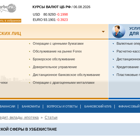
КУРСЫ ВАЛЮТ ЦБ РФ
/ 06.08.2026
USD
80.9293
-0.1998
EURO
93.1901
-0.3923
ить в избранное
УСЛУ
СКИХ ЛИЦ
ДЛЯ
Операции с ценными бумагами
Валютные опе
Обслуживание на рынке Forex
Расчетно-кас
Брокерское обслуживание
Дистанционно
Доверительное управление
Кредитование
Дистанционное банковское обслуживание
Пластиковые 
 чеки
Операции с драгоценными металлами
|
|
|
|
ВАКАНСИИ
БАНКОМАТЫ
ВОПРОСЫ И ОТВЕТЫ
БАНКОВСКИЙ КЛУБ
ФИНАНСОВЫЙ 
едит, вклады, ипотека
»
Статьи
СКОЙ СФЕРЫ В УЗБЕКИСТАНЕ