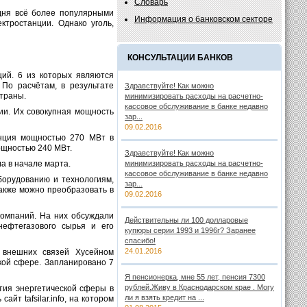
Словарь
одня всё более популярными
Информация о банковском секторе
тростанции. Однако уголь,
КОНСУЛЬТАЦИИ БАНКОВ
ций. 6 из которых являются
По расчётам, в результате
Здравствуйте! Как можно
страны.
минимизировать расходы на расчетно-
кассовое обслуживание в банке недавно
ции. Их совокупная мощность
зар...
09.02.2016
анция мощностью 270 МВт в
ощностью 240 МВт.
Здравствуйте! Как можно
а в начале марта.
минимизировать расходы на расчетно-
кассовое обслуживание в банке недавно
борудованию и технологиям,
зар...
также можно преобразовать в
09.02.2016
компаний. На них обсуждали
Действительны ли 100 долларовые
нефтегазового сырья и его
купюры серии 1993 и 1996г? Заранее
спасибо!
24.01.2016
 внешних связей Хусейном
кой сфере. Запланировано 7
Я пенсионерка, мне 55 лет, пенсия 7300
рублей.Живу в Краснодарском крае . Могу
тия энергетической сферы в
ли я взять кредит на ...
айт tafsilar.info, на котором