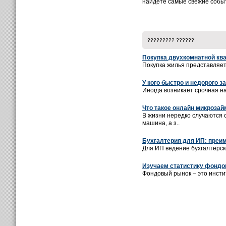
найдёте самые свежие собы
????????? ??????
Покупка двухкомнатной ква
Покупка жилья представляет
У кого быстро и недорого з
Иногда возникает срочная на
Что такое онлайн микроза
В жизни нередко случаются 
машина, а з..
Бухгалтерия для ИП: преи
Для ИП ведение бухгалтерск
Изучаем статистику фондо
Фондовый рынок – это инсти