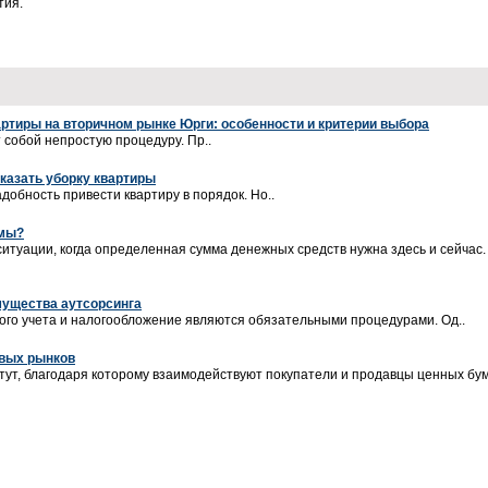
тия.
ртиры на вторичном рынке Юрги: особенности и критерии выбора
 собой непростую процедуру. Пр..
аказать уборку квартиры
добность привести квартиру в порядок. Но..
ймы?
ситуации, когда определенная сумма денежных средств нужна здесь и сейчас
мущества аутсорсинга
ого учета и налогообложение являются обязательными процедурами. Од..
вых рынков
тут, благодаря которому взаимодействуют покупатели и продавцы ценных бума