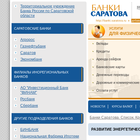
Территориальное учреждение
Банка России по Саратовской
области
http://banki.saratova.ru
добав
САРАТОВСКИЕ БАНКИ
УСЛУГИ
ДЛЯ ФИЗИЧЕ
Агророс
Вклады
Газнефтьбанк
Кредиты
Саратов
Экономбанк
Аренда сейфов
Банковские карты
ФИЛИАЛЫ ИНОРЕГИОНАЛЬНЫХ
Денежные переводы
БАНКОВ
Дорожные и коммерческие
АО "Инвестиционный Банк
Оплата услуг
"ФИНАМ"
Росбанк
Сбербанк
|
|
НОВОСТИ
КУРСЫ ВАЛЮТ
Банки Саратова. Список. Кр
ДРУГИЕ ПОДРАЗДЕЛЕНИЯ БАНКОВ
РАЗВИТИЕ ЭНЕРГЕТИЧЕ
БИНБАНК
Национальная Фабрика Ипотеки