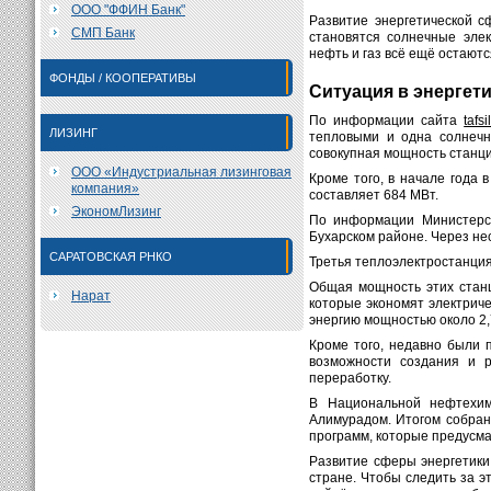
ООО "ФФИН Банк"
Развитие энергетической с
СМП Банк
становятся солнечные эле
нефть и газ всё ещё остают
ФОНДЫ / КООПЕРАТИВЫ
Ситуация в энергет
По информации сайта
tafsi
ЛИЗИНГ
тепловыми и одна солнечн
совокупная мощность станци
ООО «Индустриальная лизинговая
Кроме того, в начале года 
компания»
составляет 684 МВт.
ЭкономЛизинг
По информации Министерст
Бухарском районе. Через не
САРАТОВСКАЯ РНКО
Третья теплоэлектростанция
Общая мощность этих станц
Нарат
которые экономят электриче
энергию мощностью около 2,
Кроме того, недавно были 
возможности создания и р
переработку.
В Национальной нефтехим
Алимурадом. Итогом собран
программ, которые предусма
Развитие сферы энергетики
стране. Чтобы следить за э