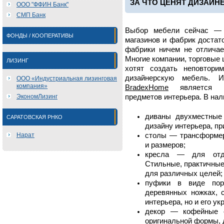
ЗА ЧТО ЦЕНЯТ ДИЗАЙН
ООО "ФФИН Банк"
СМП Банк
Выбор мебели сейчас — 
ФОНДЫ / КООПЕРАТИВЫ
магазинов и фабрик достат
фабрики ничем не отличает
Многие компании, торговые 
ЛИЗИНГ
хотят создать неповтори
дизайнерскую мебель. Ин
ООО «Индустриальная лизинговая
компания»
BradexHome
является пр
ЭкономЛизинг
предметов интерьера. В нал
диваны двухместные
САРАТОВСКАЯ РНКО
дизайну интерьера, п
Нарат
столы — трансформер
и размеров;
кресла — для отды
Стильные, практичные
для различных целей;
пуфики в виде пор
деревянных ножках, 
интерьера, но и его у
декор — кофейные с
оригинальной формы, 