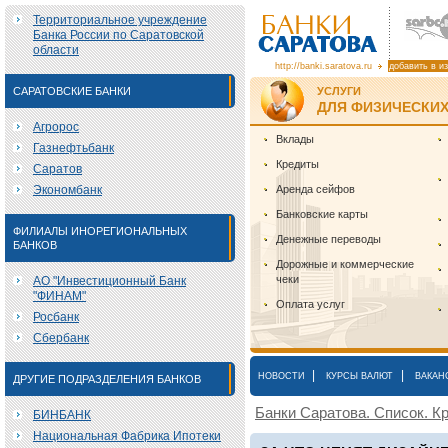
Территориальное учреждение
Банка России по Саратовской
области
http://banki.saratova.ru
добавить в и
САРАТОВСКИЕ БАНКИ
УСЛУГИ
ДЛЯ ФИЗИЧЕСКИХ
Агророс
Вклады
Газнефтьбанк
Кредиты
Саратов
Экономбанк
Аренда сейфов
Банковские карты
ФИЛИАЛЫ ИНОРЕГИОНАЛЬНЫХ
Денежные переводы
БАНКОВ
Дорожные и коммерческие
чеки
АО "Инвестиционный Банк
"ФИНАМ"
Оплата услуг
Росбанк
Сбербанк
|
|
НОВОСТИ
КУРСЫ ВАЛЮТ
ВАКАН
ДРУГИЕ ПОДРАЗДЕЛЕНИЯ БАНКОВ
Банки Саратова. Список. Кр
БИНБАНК
Национальная Фабрика Ипотеки