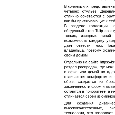
В коллекциях представлены
четырех стульев. Деревя
отлично сочетаются с брут
как бы притягивающие к себ
В разделе коллекций н
обеденный стол Tulip со с
тонких, изящных линий 
возможность каждому увиде
дает отвести глаз. Так
владельца, поэтому хозяин
своим домом.
Отдельно на сайте
https://
раздел распродаж, где мож
в офис или домой по адек
отличаются комфортом и 
образ создается из брос
законченности форм и выве
остаются в приоритете, а 
отличается своей изюминкой
Для создания дизайне
высококачественные, э
технологии, что позволяет