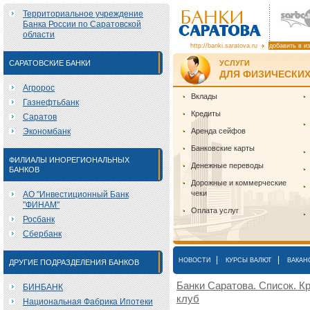
Территориальное учреждение
Банка России по Саратовской
области
http://banki.saratova.ru
добавить в и
САРАТОВСКИЕ БАНКИ
УСЛУГИ
ДЛЯ ФИЗИЧЕСКИХ
Агророс
Вклады
Газнефтьбанк
Кредиты
Саратов
Экономбанк
Аренда сейфов
Банковские карты
ФИЛИАЛЫ ИНОРЕГИОНАЛЬНЫХ
Денежные переводы
БАНКОВ
Дорожные и коммерческие
чеки
АО "Инвестиционный Банк
"ФИНАМ"
Оплата услуг
Росбанк
Сбербанк
|
|
НОВОСТИ
КУРСЫ ВАЛЮТ
ВАКАН
ДРУГИЕ ПОДРАЗДЕЛЕНИЯ БАНКОВ
Банки Саратова. Список. Кр
БИНБАНК
клуб
Национальная Фабрика Ипотеки