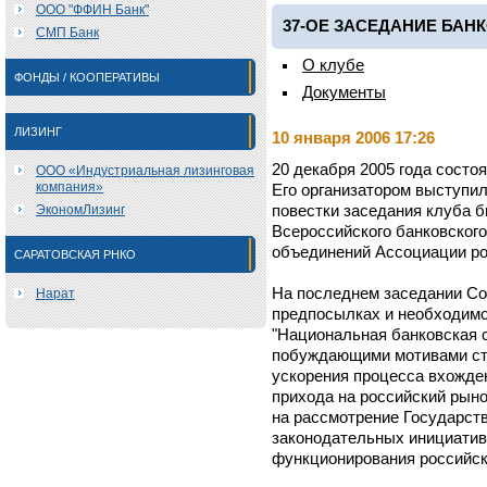
ООО "ФФИН Банк"
37-ОЕ ЗАСЕДАНИЕ БАН
СМП Банк
О клубе
ФОНДЫ / КООПЕРАТИВЫ
Документы
ЛИЗИНГ
10 января 2006 17:26
20 декабря 2005 года состо
ООО «Индустриальная лизинговая
компания»
Его организатором выступи
ЭкономЛизинг
повестки заседания клуба 
Всероссийского банковского
объединений Ассоциации ро
САРАТОВСКАЯ РНКО
На последнем заседании Со
Нарат
предпосылках и необходимо
"Национальная банковская с
побуждающими мотивами ст
ускорения процесса вхожде
прихода на российский рыно
на рассмотрение Государст
законодательных инициати
функционирования российск