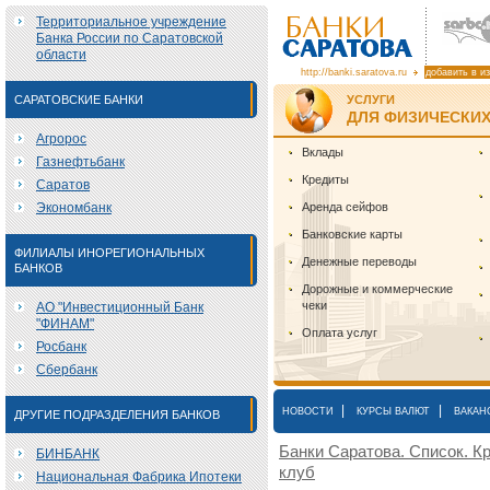
Территориальное учреждение
Банка России по Саратовской
области
http://banki.saratova.ru
добавить в и
САРАТОВСКИЕ БАНКИ
УСЛУГИ
ДЛЯ ФИЗИЧЕСКИХ
Агророс
Вклады
Газнефтьбанк
Кредиты
Саратов
Экономбанк
Аренда сейфов
Банковские карты
ФИЛИАЛЫ ИНОРЕГИОНАЛЬНЫХ
Денежные переводы
БАНКОВ
Дорожные и коммерческие
чеки
АО "Инвестиционный Банк
"ФИНАМ"
Оплата услуг
Росбанк
Сбербанк
|
|
НОВОСТИ
КУРСЫ ВАЛЮТ
ВАКАН
ДРУГИЕ ПОДРАЗДЕЛЕНИЯ БАНКОВ
Банки Саратова. Список. Кр
БИНБАНК
клуб
Национальная Фабрика Ипотеки