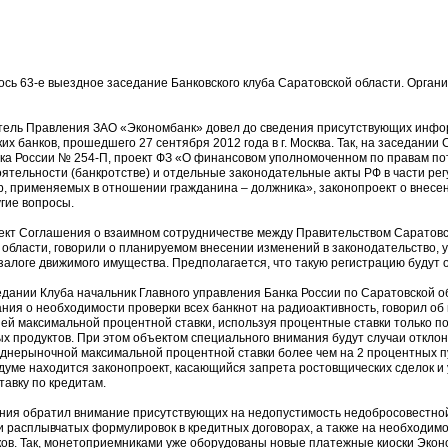
лось 63-е выездное заседание Банковского клуба Саратовской области. Орга
тель Правления ЗАО «Экономбанк» довел до сведения присутствующих инфо
х банков, прошедшего 27 сентября 2012 года в г. Москва. Так, на заседании
ка России № 254-П, проект ФЗ «О финансовом уполномоченном по правам п
тоятельности (банкротстве) и отдельные законодательные акты РФ в части ре
, применяемых в отношении гражданина – должника», законопроект о внесе
угие вопросы.
ект Соглашения о взаимном сотрудничестве между Правительством Саратовс
области, говорили о планируемом внесении изменений в законодательство,
залоге движимого имущества. Предполагается, что такую регистрацию будут 
дании Клуба начальник Главного управления Банка России по Саратовской о
ния о необходимости проверки всех банкнот на радиоактивность, говорил об
ей максимальной процентной ставки, используя процентные ставки только по
 продуктов. При этом объектом специального внимания будут случаи отклон
еднерыночной максимальной процентной ставки более чем на 2 процентных п
сдуме находится законопроект, касающийся запрета ростовщических сделок 
авку по кредитам.
ения обратил внимание присутствующих на недопустимость недобросовестно
и расплывчатых формулировок в кредитных договорах, а также на необходимо
ов. Так, монетоприемниками уже оборудованы новые платежные киоски Экон