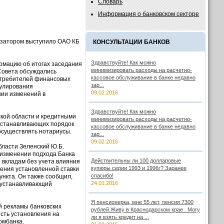
Словарь
Информация о банковском секторе
низатором выступило ОАО КБ
КОНСУЛЬТАЦИИ БАНКОВ
Здравствуйте! Как можно
рмацию об итогах заседания
минимизировать расходы на расчетно-
 Совета обсуждались
кассовое обслуживание в банке недавно
отребителей финансовых
зар...
гулирования
09.02.2016
нии изменений в
Здравствуйте! Как можно
кой области и кредитными
минимизировать расходы на расчетно-
 устанавливающих порядок
кассовое обслуживание в банке недавно
осуществлять нотариусы.
зар...
09.02.2016
бласти Зеленский Ю.Б.
 изменении подхода Банка
Действительны ли 100 долларовые
 вкладам без учета влияния
купюры серии 1993 и 1996г? Заранее
ения установленной ставки
спасибо!
ункта. Он также сообщил,
24.01.2016
и устанавливающий
Я пенсионерка, мне 55 лет, пенсия 7300
й рекламы банковских
рублей.Живу в Краснодарском крае . Могу
сть установления на
ли я взять кредит на ...
омбанка.