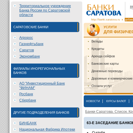
Территориальное учреждение
Банка России по Саратовской
области
http://banki.saratova.ru
добав
САРАТОВСКИЕ БАНКИ
УСЛУГИ
ДЛЯ ФИЗИЧЕ
Агророс
Вклады
Газнефтьбанк
Кредиты
Саратов
Экономбанк
Аренда сейфов
Банковские карты
ФИЛИАЛЫ ИНОРЕГИОНАЛЬНЫХ
Денежные переводы
БАНКОВ
Дорожные и коммерческие
АО "Инвестиционный Банк
Оплата услуг
"ФИНАМ"
Росбанк
Сбербанк
|
|
НОВОСТИ
КУРСЫ ВАЛЮТ
Банки Саратова. Список. Кр
ДРУГИЕ ПОДРАЗДЕЛЕНИЯ БАНКОВ
63-Е ЗАСЕДАНИЕ БАНКО
БИНБАНК
Национальная Фабрика Ипотеки
О клубе