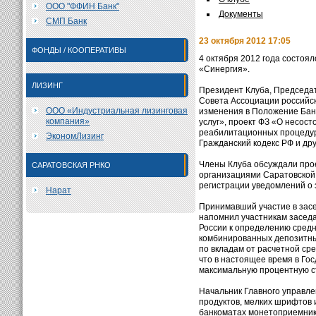
ООО "ФФИН Банк"
Документы
СМП Банк
23 октября 2012 17:05
ФОНДЫ / КООПЕРАТИВЫ
4 октября 2012 года состоя
«Синергия».
ЛИЗИНГ
Президент Клуба, Председа
Совета Ассоциации российски
ООО «Индустриальная лизинговая
изменения в Положение Бан
компания»
услуг», проект ФЗ «О несос
реабилитационных процедур
ЭкономЛизинг
Гражданский кодекс РФ и др
Члены Клуба обсуждали про
САРАТОВСКАЯ РНКО
организациями Саратовской 
регистрации уведомлений о 
Нарат
Принимавший участие в засе
напомнил участникам заседа
России к определению средн
комбинированных депозитных
по вкладам от расчетной ср
что в настоящее время в Го
максимальную процентную ст
Начальник Главного управл
продуктов, мелких шрифтов 
банкоматах монетоприемник