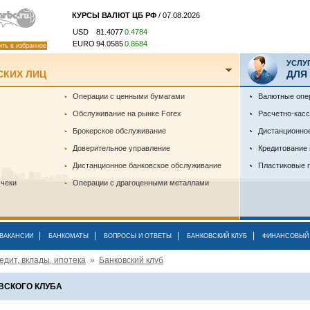
КУРСЫ ВАЛЮТ ЦБ РФ
/ 07.08.2026
USD
81.4077
0.4784
EURO
94.0585
0.8684
ить в избранное
УСЛУ
СКИХ ЛИЦ
ДЛЯ
Операции с ценными бумагами
Валютные опе
Обслуживание на рынке Forex
Расчетно-кас
Брокерское обслуживание
Дистанционно
Доверительное управление
Кредитование
Дистанционное банковское обслуживание
Пластиковые 
 чеки
Операции с драгоценными металлами
|
|
|
|
ВАКАНСИИ
БАНКОМАТЫ
ВОПРОСЫ И ОТВЕТЫ
БАНКОВСКИЙ КЛУБ
ФИНАНСОВЫЙ 
едит, вклады, ипотека
»
Банковский клуб
ВСКОГО КЛУБА