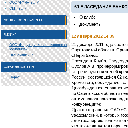
ООО "ФФИН Банк"
60-Е ЗАСЕДАНИЕ БАНК
СМП Банк
О клубе
ФОНДЫ / КООПЕРАТИВЫ
Документы
ЛИЗИНГ
12 января 2012 14:35
21 декабря 2011 года состо
ООО «Индустриальная лизинговая
компания»
Саратовской области. Орга
ЭкономЛизинг
«Наратбанк».
Президент Клуба, Председ
Суслов А.В. проинформиров
САРАТОВСКАЯ РНКО
встречи руководителей кре
России, состоявшейся 02 но
Нарат
Кроме того, обсуждались с
1)возбужденное Управлени
по Саратовской области д
антимонопольного законодате
конкуренции»);
2)распространение ОАО «Са
уведомлений, в которых гов
электроэнергию только в о
что также является наруше