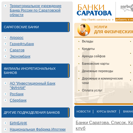
Территориальное учреждение
Банка России по Саратовской
области
http://banki.saratova.ru
добавить в и
САРАТОВСКИЕ БАНКИ
УСЛУГИ
ДЛЯ ФИЗИЧЕСКИХ
Агророс
Вклады
Газнефтьбанк
Кредиты
Саратов
Экономбанк
Аренда сейфов
Банковские карты
ФИЛИАЛЫ ИНОРЕГИОНАЛЬНЫХ
Денежные переводы
БАНКОВ
Дорожные и коммерческие
чеки
АО "Инвестиционный Банк
"ФИНАМ"
Оплата услуг
Росбанк
Сбербанк
|
|
НОВОСТИ
КУРСЫ ВАЛЮТ
ВАКАН
ДРУГИЕ ПОДРАЗДЕЛЕНИЯ БАНКОВ
Банки Саратова. Список. Кр
БИНБАНК
клуб
Национальная Фабрика Ипотеки