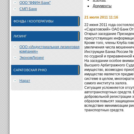
ООО "ФФИН Банк"
Документы
СМП Банк
21 июля 2011 11:16
ФОНДЫ / КООПЕРАТИВЫ
22 июня 2011 года состояло
«Саратовский» ОАО Банк От
Открыл заседание Президент
ЛИЗИНГ
присутствующих информацию 
Кроме того, члены Клуба го
ООО «Индустриальная лизинговая
увеличения числа мошенниче
компания»
Инструкции Банка России №
по ссудной и приравненной 
ЭкономЛизинг
На заседании особое вниман
Высшего Арбитражного Суда 
имущество, возмездно приоб
САРАТОВСКАЯ РНКО
имущество является предме
системе в целом, многократ
Нарат
самого института залога.
Ситуация усложняется отсут
автотранспортных средств. 
добровольной регистрации з
образом повысят защищеннос
вследствие минимизации рис
транспортных средств.