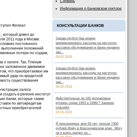
Словарь
Информация о банковском секторе
ыступил Филиал
КОНСУЛЬТАЦИИ БАНКОВ
, который довел до
Здравствуйте! Как можно
я 2011 года в Москве.
минимизировать расходы на расчетно-
условиях постоянного
кассовое обслуживание в банке недавно
ри выполнении положений
зар...
зможные потери по ссудам,
09.02.2016
 о залоге. Так, Пленум
е на заложенное движимое
Здравствуйте! Как можно
 том, что приобретаемое им
минимизировать расходы на расчетно-
имый удар по кредитной
кассовое обслуживание в банке недавно
чимость существования
зар...
09.02.2016
гистрации залога
 создать в регионе институт
Действительны ли 100 долларовые
ко банки, которые таким
купюры серии 1993 и 1996г? Заранее
ставок по автокредитам
спасибо!
вестных приобретателей
24.01.2016
Я пенсионерка, мне 55 лет, пенсия 7300
рублей.Живу в Краснодарском крае . Могу
ли я взять кредит на ...