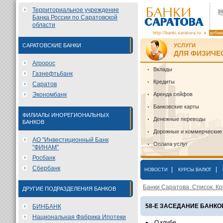
Территориальное учреждение
Банка России по Саратовской
области
http://banki.saratova.ru
добав
САРАТОВСКИЕ БАНКИ
УСЛУГИ
ДЛЯ ФИЗИЧЕ
Агророс
Вклады
Газнефтьбанк
Кредиты
Саратов
Экономбанк
Аренда сейфов
Банковские карты
ФИЛИАЛЫ ИНОРЕГИОНАЛЬНЫХ
Денежные переводы
БАНКОВ
Дорожные и коммерческие
АО "Инвестиционный Банк
Оплата услуг
"ФИНАМ"
Росбанк
Сбербанк
|
|
НОВОСТИ
КУРСЫ ВАЛЮТ
Банки Саратова. Список. Кр
ДРУГИЕ ПОДРАЗДЕЛЕНИЯ БАНКОВ
58-Е ЗАСЕДАНИЕ БАНКО
БИНБАНК
Национальная Фабрика Ипотеки
О клубе