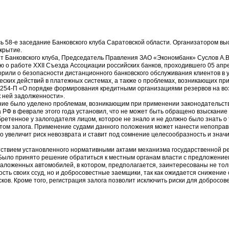
сь 58-е заседание Банковского клуба Саратовской области. Организатором в
крытие.
 Банковского клуба, Председатель Правления ЗАО «Экономбанк» Суслов А.В.
о работе XXII Съезда Ассоциации российских банков, проходившего 05 апрел
ворили о безопасности дистанционного банковского обслуживания клиентов в 
ских действий в платежных системах, а также о проблемах, возникающих п
 254-П «О порядке формирования кредитными организациями резервов на во
к ней задолженности».
ие было уделено проблемам, возникающим при применении законодательства
РФ в феврале этого года установил, что не может быть обращено взыскани
ретенное у залогодателя лицом, которое не знало и не должно было знать о
том залога. Применение судами данного положения может нанести непоправ
но увеличит риск невозврата и ставит под сомнение целесообразность и зна
ствием установленного нормативными актами механизма государственной ре
Было принято решение обратиться к местным органам власти с предложением
аложенных автомобилей, в котором, предполагается, заинтересованы не толь
ть своих ссуд, но и добросовестные заемщики, так как ожидается снижение 
ков. Кроме того, регистрация залога позволит исключить риски для добросо