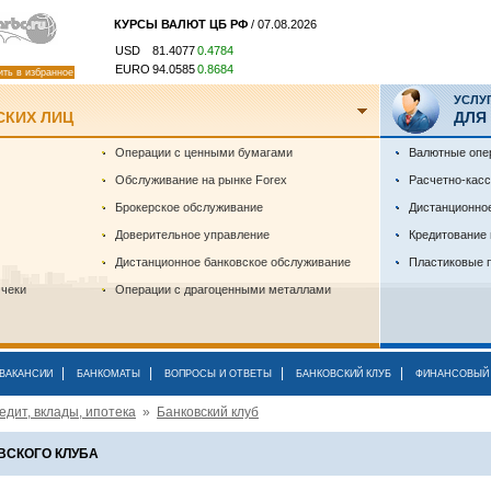
КУРСЫ ВАЛЮТ ЦБ РФ
/ 07.08.2026
USD
81.4077
0.4784
EURO
94.0585
0.8684
ить в избранное
УСЛУ
СКИХ ЛИЦ
ДЛЯ
Операции с ценными бумагами
Валютные опе
Обслуживание на рынке Forex
Расчетно-кас
Брокерское обслуживание
Дистанционно
Доверительное управление
Кредитование
Дистанционное банковское обслуживание
Пластиковые 
 чеки
Операции с драгоценными металлами
|
|
|
|
ВАКАНСИИ
БАНКОМАТЫ
ВОПРОСЫ И ОТВЕТЫ
БАНКОВСКИЙ КЛУБ
ФИНАНСОВЫЙ 
едит, вклады, ипотека
»
Банковский клуб
ВСКОГО КЛУБА