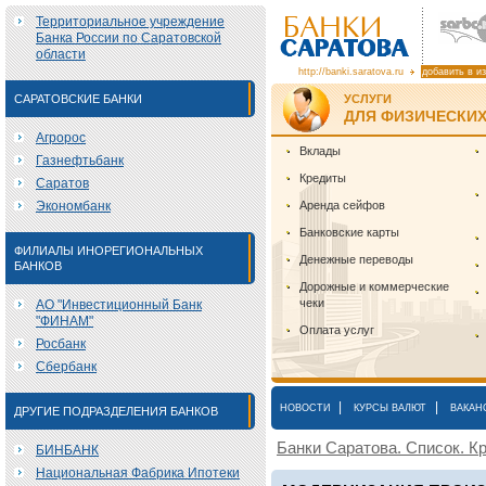
Территориальное учреждение
Банка России по Саратовской
области
http://banki.saratova.ru
добавить в и
САРАТОВСКИЕ БАНКИ
УСЛУГИ
ДЛЯ ФИЗИЧЕСКИХ
Агророс
Вклады
Газнефтьбанк
Кредиты
Саратов
Экономбанк
Аренда сейфов
Банковские карты
ФИЛИАЛЫ ИНОРЕГИОНАЛЬНЫХ
Денежные переводы
БАНКОВ
Дорожные и коммерческие
чеки
АО "Инвестиционный Банк
"ФИНАМ"
Оплата услуг
Росбанк
Сбербанк
|
|
НОВОСТИ
КУРСЫ ВАЛЮТ
ВАКАН
ДРУГИЕ ПОДРАЗДЕЛЕНИЯ БАНКОВ
Банки Саратова. Список. Кр
БИНБАНК
Национальная Фабрика Ипотеки