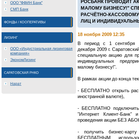
РОСБАНК ПРОВОДИТ А
ООО "ФФИН Банк"
МАЛОМУ БИЗНЕСУ!" С
СМП Банк
РАСЧЁТНО-КАССОВОМ
ЛИЦ И ИНДИВИДУАЛЬН
ФОНДЫ / КООПЕРАТИВЫ
18 ноября 2009 12:35
ЛИЗИНГ
В период с 1 сентября 
ООО «Индустриальная лизинговая
декабря 2009 г. Саратовс
компания»
специальную акцию для пр
ЭкономЛизинг
индивидуальных предпри
малому бизнесу!".
САРАТОВСКАЯ РНКО
В рамках акции до конца те
Нарат
- БЕСПЛАТНО открыть расч
иностранной валюте),
- БЕСПЛАТНО подключить 
"Интернет Клиент-Банк" 
проведения акции БЕЗ А
- получить бизнес-карту
БЕСПЛАТНЫМ использо