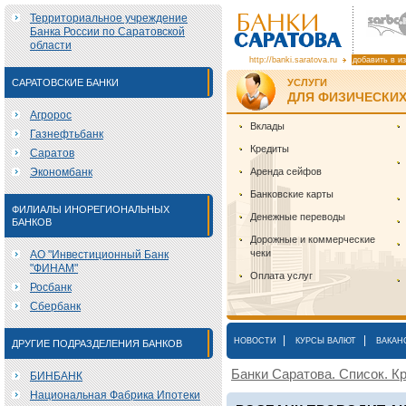
Территориальное учреждение
Банка России по Саратовской
области
http://banki.saratova.ru
добавить в и
САРАТОВСКИЕ БАНКИ
УСЛУГИ
ДЛЯ ФИЗИЧЕСКИХ
Агророс
Вклады
Газнефтьбанк
Кредиты
Саратов
Экономбанк
Аренда сейфов
Банковские карты
ФИЛИАЛЫ ИНОРЕГИОНАЛЬНЫХ
Денежные переводы
БАНКОВ
Дорожные и коммерческие
чеки
АО "Инвестиционный Банк
"ФИНАМ"
Оплата услуг
Росбанк
Сбербанк
|
|
НОВОСТИ
КУРСЫ ВАЛЮТ
ВАКАН
ДРУГИЕ ПОДРАЗДЕЛЕНИЯ БАНКОВ
Банки Саратова. Список. Кр
БИНБАНК
Национальная Фабрика Ипотеки