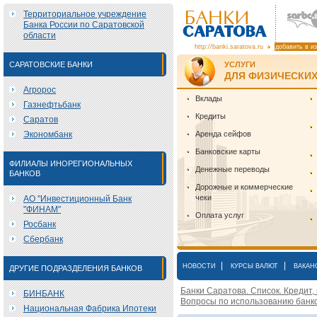
Территориальное учреждение
Банка России по Саратовской
области
http://banki.saratova.ru
добавить в и
САРАТОВСКИЕ БАНКИ
УСЛУГИ
ДЛЯ ФИЗИЧЕСКИХ
Агророс
Вклады
Газнефтьбанк
Кредиты
Саратов
Экономбанк
Аренда сейфов
Банковские карты
ФИЛИАЛЫ ИНОРЕГИОНАЛЬНЫХ
Денежные переводы
БАНКОВ
Дорожные и коммерческие
чеки
АО "Инвестиционный Банк
"ФИНАМ"
Оплата услуг
Росбанк
Сбербанк
|
|
НОВОСТИ
КУРСЫ ВАЛЮТ
ВАКАН
ДРУГИЕ ПОДРАЗДЕЛЕНИЯ БАНКОВ
Банки Саратова. Список. Кредит,
БИНБАНК
Вопросы по использованию банко
Национальная Фабрика Ипотеки