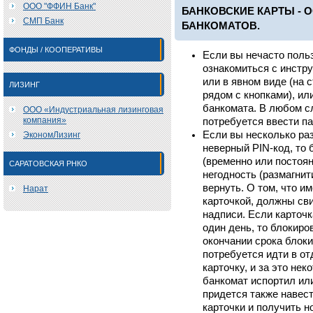
ООО "ФФИН Банк"
БАНКОВСКИЕ КАРТЫ -
СМП Банк
БАНКОМАТОВ.
ФОНДЫ / КООПЕРАТИВЫ
Если вы нечасто поль
ознакомиться с инстр
или в явном виде (на 
ЛИЗИНГ
рядом с кнопками), ил
банкомата. В любом с
ООО «Индустриальная лизинговая
компания»
потребуется ввести па
Если вы несколько раз
ЭкономЛизинг
неверный PIN-код, то
(временно или постоян
САРАТОВСКАЯ РНКО
негодность (размагнити
вернуть. О том, что и
Нарат
карточкой, должны с
надписи. Если карточк
один день, то блокиро
окончании срока блоки
потребуется идти в от
карточку, и за это не
банкомат испортил или
придется также навест
карточки и получить н