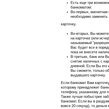
Есть еще три возможн
банкоматом:
Во-первых, магнитная 
необходимо заменить
карточку.
Во-вторых, Вы можете
на карточке (или исче
называемый "разрешен
Вас будет все в поряд
пока не внесете налич
В-третьих, банк или В
снятие наличных с ка
дневной. Если Вы его 
Вы сможете, только о
выдавшего карточку.
Если банкомат Вам карточку 
которому принадлежит банко
телефону, указанному для п
Также лучше побыстрее заб
банкомат. Если вы в раздумь
вовсе 20 секунд), то деньги