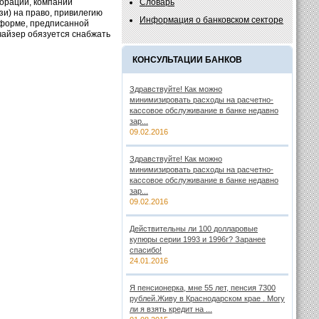
порации, компании
Словарь
и) на право, привилегию
Информация о банковском секторе
 форме, предписанной
чайзер обязуется снабжать
КОНСУЛЬТАЦИИ БАНКОВ
Здравствуйте! Как можно
минимизировать расходы на расчетно-
кассовое обслуживание в банке недавно
зар...
09.02.2016
Здравствуйте! Как можно
минимизировать расходы на расчетно-
кассовое обслуживание в банке недавно
зар...
09.02.2016
Действительны ли 100 долларовые
купюры серии 1993 и 1996г? Заранее
спасибо!
24.01.2016
Я пенсионерка, мне 55 лет, пенсия 7300
рублей.Живу в Краснодарском крае . Могу
ли я взять кредит на ...