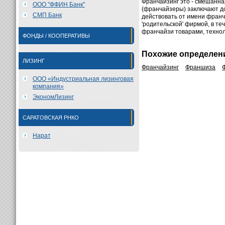
Франчайзинг это - смешанна
ООО "ФФИН Банк"
(франчайзеры) заключают до
СМП Банк
действовать от имени франч
'родительской' фирмой, в т
франчайзи товарами, технол
ФОНДЫ / КООПЕРАТИВЫ
Похожие определен
ЛИЗИНГ
Франчайзинг
Франшиза
ООО «Индустриальная лизинговая
компания»
ЭкономЛизинг
САРАТОВСКАЯ РНКО
Нарат