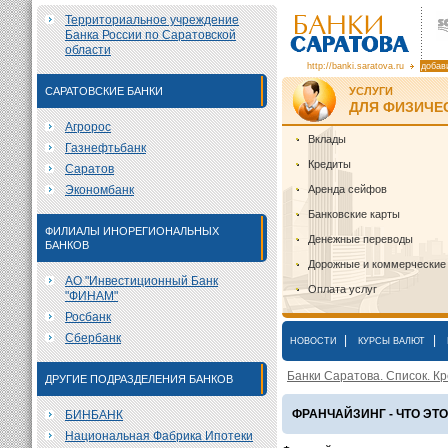
Территориальное учреждение
Банка России по Саратовской
области
http://banki.saratova.ru
добав
САРАТОВСКИЕ БАНКИ
УСЛУГИ
ДЛЯ ФИЗИЧЕ
Агророс
Вклады
Газнефтьбанк
Кредиты
Саратов
Экономбанк
Аренда сейфов
Банковские карты
ФИЛИАЛЫ ИНОРЕГИОНАЛЬНЫХ
Денежные переводы
БАНКОВ
Дорожные и коммерческие
АО "Инвестиционный Банк
Оплата услуг
"ФИНАМ"
Росбанк
Сбербанк
|
|
НОВОСТИ
КУРСЫ ВАЛЮТ
Банки Саратова. Список. Кр
ДРУГИЕ ПОДРАЗДЕЛЕНИЯ БАНКОВ
ФРАНЧАЙЗИНГ - ЧТО ЭТ
БИНБАНК
Национальная Фабрика Ипотеки