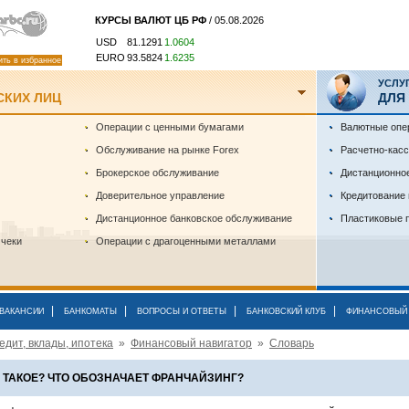
КУРСЫ ВАЛЮТ ЦБ РФ
/ 05.08.2026
USD
81.1291
1.0604
EURO
93.5824
1.6235
ить в избранное
УСЛУ
СКИХ ЛИЦ
ДЛЯ
Операции с ценными бумагами
Валютные опе
Обслуживание на рынке Forex
Расчетно-кас
Брокерское обслуживание
Дистанционно
Доверительное управление
Кредитование
Дистанционное банковское обслуживание
Пластиковые 
 чеки
Операции с драгоценными металлами
|
|
|
|
ВАКАНСИИ
БАНКОМАТЫ
ВОПРОСЫ И ОТВЕТЫ
БАНКОВСКИЙ КЛУБ
ФИНАНСОВЫЙ 
едит, вклады, ипотека
»
Финансовый навигатор
»
Словарь
О ТАКОЕ? ЧТО ОБОЗНАЧАЕТ ФРАНЧАЙЗИНГ?