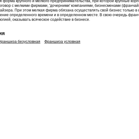
я форма крупного и мелкого предпринимательства, при которой крупные кор
говор с мелкими фирмами, 'дочерними' компаниями, бизнесменами (франчайз
айзера. При этом мелкая фирма обязана осуществлять свой бизнес только в
ечение определенного времени и в определенном месте. В свою очередь фран
огией, оказывать всяческое содействие в бизнесе.
ия
Франшиза безусловная
Франшиза условная