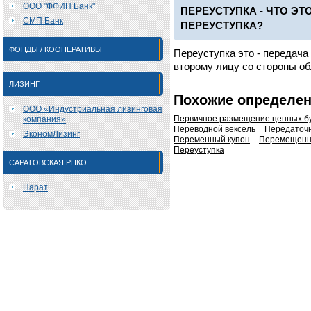
ООО "ФФИН Банк"
ПЕРЕУСТУПКА - ЧТО ЭТ
СМП Банк
ПЕРЕУСТУПКА?
ФОНДЫ / КООПЕРАТИВЫ
Переуступка это - передача
второму лицу со стороны об
ЛИЗИНГ
Похожие определе
ООО «Индустриальная лизинговая
Первичное размещение ценных б
компания»
Переводной вексель
Передаточн
ЭкономЛизинг
Переменный купон
Перемещенн
Переуступка
САРАТОВСКАЯ РНКО
Нарат