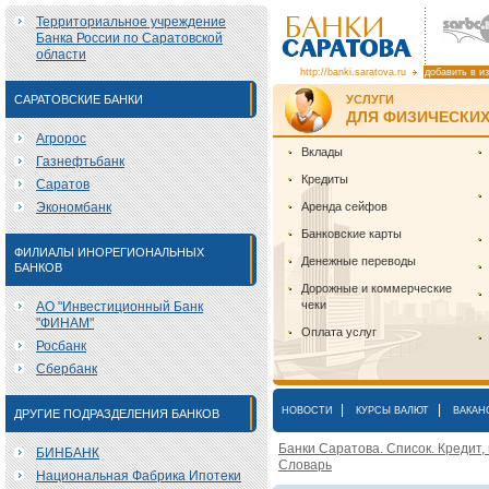
Территориальное учреждение
Банка России по Саратовской
области
http://banki.saratova.ru
добавить в и
САРАТОВСКИЕ БАНКИ
УСЛУГИ
ДЛЯ ФИЗИЧЕСКИХ
Агророс
Вклады
Газнефтьбанк
Кредиты
Саратов
Экономбанк
Аренда сейфов
Банковские карты
ФИЛИАЛЫ ИНОРЕГИОНАЛЬНЫХ
Денежные переводы
БАНКОВ
Дорожные и коммерческие
чеки
АО "Инвестиционный Банк
"ФИНАМ"
Оплата услуг
Росбанк
Сбербанк
|
|
НОВОСТИ
КУРСЫ ВАЛЮТ
ВАКАН
ДРУГИЕ ПОДРАЗДЕЛЕНИЯ БАНКОВ
Банки Саратова. Список. Кредит,
БИНБАНК
Словарь
Национальная Фабрика Ипотеки