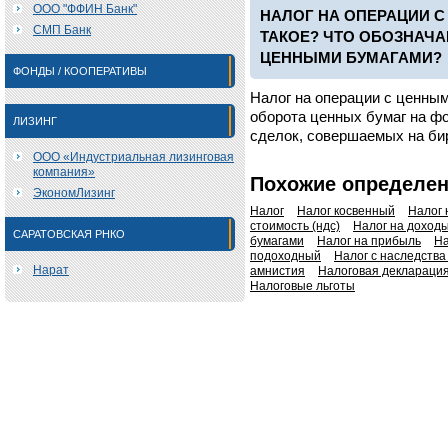
ООО "ФФИН Банк"
НАЛОГ НА ОПЕРАЦИИ С
СМП Банк
ТАКОЕ? ЧТО ОБОЗНАЧА
ЦЕННЫМИ БУМАГАМИ?
ФОНДЫ / КООПЕРАТИВЫ
Налог на операции с ценным
оборота ценных бумаг на фо
ЛИЗИНГ
сделок, совершаемых на би
ООО «Индустриальная лизинговая
компания»
Похожие определе
ЭкономЛизинг
Налог
Налог косвенный
Налог 
стоимость (ндс)
Налог на доход
САРАТОВСКАЯ РНКО
бумагами
Налог на прибыль
На
подоходный
Налог с наследства
Нарат
амнистия
Налоговая деклараци
Налоговые льготы