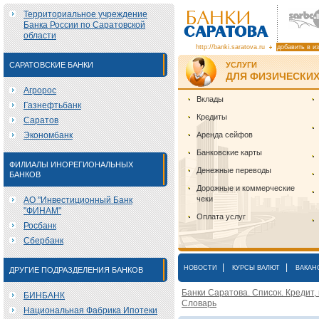
Территориальное учреждение
Банка России по Саратовской
области
http://banki.saratova.ru
добавить в и
САРАТОВСКИЕ БАНКИ
УСЛУГИ
ДЛЯ ФИЗИЧЕСКИХ
Агророс
Вклады
Газнефтьбанк
Кредиты
Саратов
Экономбанк
Аренда сейфов
Банковские карты
ФИЛИАЛЫ ИНОРЕГИОНАЛЬНЫХ
Денежные переводы
БАНКОВ
Дорожные и коммерческие
чеки
АО "Инвестиционный Банк
"ФИНАМ"
Оплата услуг
Росбанк
Сбербанк
|
|
НОВОСТИ
КУРСЫ ВАЛЮТ
ВАКАН
ДРУГИЕ ПОДРАЗДЕЛЕНИЯ БАНКОВ
Банки Саратова. Список. Кредит,
БИНБАНК
Словарь
Национальная Фабрика Ипотеки