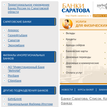
Территориальное учреждение
Банка России по Саратовской
области
http://banki.saratova.ru
добавить в и
САРАТОВСКИЕ БАНКИ
УСЛУГИ
ДЛЯ ФИЗИЧЕСКИХ
Агророс
Вклады
Газнефтьбанк
Кредиты
Саратов
Экономбанк
Аренда сейфов
Банковские карты
ФИЛИАЛЫ ИНОРЕГИОНАЛЬНЫХ
Денежные переводы
БАНКОВ
Дорожные и коммерческие
чеки
АО "Инвестиционный Банк
"ФИНАМ"
Оплата услуг
Росбанк
Сбербанк
|
|
НОВОСТИ
КУРСЫ ВАЛЮТ
ВАКАН
ДРУГИЕ ПОДРАЗДЕЛЕНИЯ БАНКОВ
Банки Саратова. Список. Кр
БИНБАНК
банках
Национальная Фабрика Ипотеки