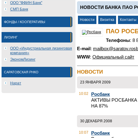
ООО "ФФИН Банк"
НОВОСТИ БАНКА ПАО 
СМП Банк
Новости
Визитка
Контакты
ФОНДЫ / КООПЕРАТИВЫ
ПАО РОС
ЛИЗИНГ
Телефоны
: 8
ООО «Индустриальная лизинговая
E-mail
:
mailbox@saratov.rosb
компания»
WWW
:
Официальный сайт
ЭкономЛизинг
НОВОСТИ
САРАТОВСКАЯ РНКО
23 ЯНВАРЯ 2009
Нарат
10:02
Росбанк
АКТИВЫ РОСБАНКА
НА 87%
30 ДЕКАБРЯ 2008
10:07
Росбанк