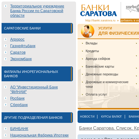
Территориальное учреждение
Банка России по Саратовской
области
http://banki.saratova.ru
добавить в и
САРАТОВСКИЕ БАНКИ
УСЛУГИ
ДЛЯ ФИЗИЧЕСКИХ
Агророс
Вклады
Газнефтьбанк
Кредиты
Саратов
Экономбанк
Аренда сейфов
Банковские карты
ФИЛИАЛЫ ИНОРЕГИОНАЛЬНЫХ
Денежные переводы
БАНКОВ
Дорожные и коммерческие
чеки
АО "Инвестиционный Банк
"ФИНАМ"
Оплата услуг
Росбанк
Сбербанк
|
|
НОВОСТИ
КУРСЫ ВАЛЮТ
ВАКАН
ДРУГИЕ ПОДРАЗДЕЛЕНИЯ БАНКОВ
Банки Саратова. Список. Кр
БИНБАНК
Национальная Фабрика Ипотеки