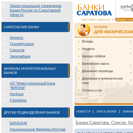
Территориальное учреждение
Банка России по Саратовской
области
http://banki.saratova.ru
добавить в и
САРАТОВСКИЕ БАНКИ
УСЛУГИ
ДЛЯ ФИЗИЧЕСКИХ
Агророс
Вклады
Газнефтьбанк
Кредиты
Саратов
Экономбанк
Аренда сейфов
Банковские карты
ФИЛИАЛЫ ИНОРЕГИОНАЛЬНЫХ
Денежные переводы
БАНКОВ
Дорожные и коммерческие
чеки
АО "Инвестиционный Банк
"ФИНАМ"
Оплата услуг
Росбанк
Сбербанк
|
|
НОВОСТИ
КУРСЫ ВАЛЮТ
ВАКАН
ДРУГИЕ ПОДРАЗДЕЛЕНИЯ БАНКОВ
Банки Саратова. Список. Кр
БИНБАНК
Национальная Фабрика Ипотеки