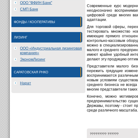
ООО "ФФИН Банк"
Современные курс модерни
СМП Банк
неоднозначно воспринимае
цифровой среде многих ва
адаптации.
ФОНДЫ / КООПЕРАТИВЫ
Для торговой сферы, пере
тестировать множество но
имеющие прямого отношени
ЛИЗИНГ
контрольно-кассовым обору
можно в специализированны
ООО «Индустриальная лизинговая
малого и среднего предпри
компания»
имеют крайне удобный инт
делают эту продукцию опти
ЭкономЛизинг
Представители малого биз
пережить грядущие измене
САРАТОВСКАЯ РНКО
воспринимаются различными
новым условиям существов
Нарат
среднего бизнеса не всегд
многие представители таких
Конечно, можно мотивиро
предпринимательство сущес
Державы, поэтому - стоит 
среде различного масштаба.
????????? ??????