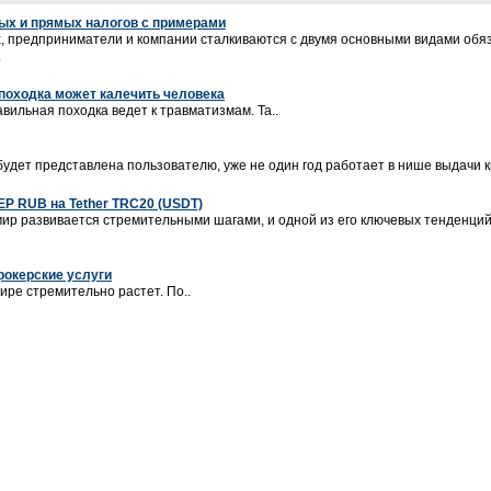
ых и прямых налогов с примерами
ах, предприниматели и компании сталкиваются с двумя основными видами об
.
походка может калечить человека
вильная походка ведет к травматизмам. Та..
будет представлена пользователю, уже не один год работает в нише выдачи кр
Р RUB на Tether TRC20 (USDT)
р развивается стремительными шагами, и одной из его ключевых тенденций
рокерские услуги
ире стремительно растет. По..