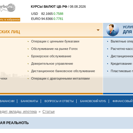
КУРСЫ ВАЛЮТ ЦБ РФ
/ 08.08.2026
USD
82.1665
0.7588
EURO
94.8366
0.7781
ить в избранное
УСЛУ
СКИХ ЛИЦ
ДЛЯ
Операции с ценными бумагами
Валютные опе
Обслуживание на рынке Forex
Расчетно-кас
Брокерское обслуживание
Дистанционно
Доверительное управление
Кредитование
Дистанционное банковское обслуживание
Пластиковые 
 чеки
Операции с драгоценными металлами
|
|
|
|
ВАКАНСИИ
БАНКОМАТЫ
ВОПРОСЫ И ОТВЕТЫ
БАНКОВСКИЙ КЛУБ
ФИНАНСОВЫЙ 
едит, вклады, ипотека
»
Статьи
АЯ РЕАЛЬНОТЬ