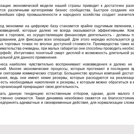
зации экономической модели нашей страны приводит к достаточно раз
тся различными категориями бизнес сообщества. Быстрое создание н
жнейших сфер промышленности и народного хозяйства создает значител
ход экономики на цифровую базу становится крайне ощутимым явлением, 
вовведений, которые далеко не всегда оказываются эффективными. Ком
я к торговле, но осуществляющие финансовую деятельность - должны п
дованием, для фиксации всех операций. Для этого нередко используется
о
х торговых точках по вполне доступной стоимости. Преимущества таких к
нимательства очевидны, при малых габаритах они способны проводить необх
ерфейс. Интуитивно понятный смарт дисплей и возможность длительной р
мальной для данного применения.
неса наиболее чувствительно воспринимают нововведения и далеко не 
ний. Многие экономические процессы, которые протекают в последнее в
 секторами коммерческих структур. Большинство крупных компаний достат
ания, ведь они имеют некие резервы, которые расходуются на реализаци
а есть необходимые накопления и резервы, к которым можно обратиться в к
 организаций прекращают свою деятельность.
вать данную тенденцию естественным отбором, однако, доля малого б
твенно снижается. Такая динамика неизбежно скажется на благосостоян
предпринять адекватные и своевременные действия, для нормализации сложи