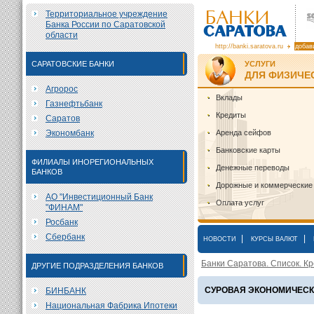
Территориальное учреждение
Банка России по Саратовской
области
http://banki.saratova.ru
добав
САРАТОВСКИЕ БАНКИ
УСЛУГИ
ДЛЯ ФИЗИЧЕ
Агророс
Вклады
Газнефтьбанк
Кредиты
Саратов
Экономбанк
Аренда сейфов
Банковские карты
ФИЛИАЛЫ ИНОРЕГИОНАЛЬНЫХ
Денежные переводы
БАНКОВ
Дорожные и коммерческие
АО "Инвестиционный Банк
Оплата услуг
"ФИНАМ"
Росбанк
Сбербанк
|
|
НОВОСТИ
КУРСЫ ВАЛЮТ
Банки Саратова. Список. Кр
ДРУГИЕ ПОДРАЗДЕЛЕНИЯ БАНКОВ
СУРОВАЯ ЭКОНОМИЧЕСК
БИНБАНК
Национальная Фабрика Ипотеки