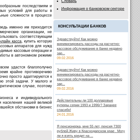
Словарь
нообразным последствиям и
Информация о банковском секторе
овых условий для работы в
ьные сложности в процессе
КОНСУЛЬТАЦИИ БАНКОВ
ведь именно им приходится
мерческие организации, не
ользовать соответствующим
Здравствуйте! Как можно
нлайн касса
, купить которую
минимизировать расходы на расчетно-
ассовых аппаратов для нужд
кассовое обслуживание в банке недавно
одимые кассовые операции и
зар...
аботы в автономном режиме
09.02.2016
всем удастся благополучно
Здравствуйте! Как можно
ремя крайне противоречиво
минимизировать расходы на расчетно-
очно просто адаптируются к
кассовое обслуживание в банке недавно
ю этой задачи. У малого и
зар...
ритическом случае, поэтому
09.02.2016
изнеса и индивидуального
Действительны ли 100 долларовые
ии населения нашей великой
купюры серии 1993 и 1996г? Заранее
вшейся обстановки в бизнес
спасибо!
24.01.2016
Я пенсионерка, мне 55 лет, пенсия 7300
рублей.Живу в Краснодарском крае . Могу
ли я взять кредит на ...