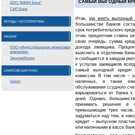
САМЫЙ ВЫГОДНЫЙ КРЕ
ООО "ФФИН Банк"
СМП Банк
Итак,
где взять выгодный 
ФОНДЫ / КООПЕРАТИВЫ
большинстве банков сост
срок потребительского креди
этом, процентная ставка за
ЛИЗИНГ
свою очередь, сумма кре
дохода заемщика. Процен
ООО «Индустриальная лизинговая
компания»
выяснить в отделении банк
ЭкономЛизинг
и сообщается в каждом рекл
к услугам заемщиков всег
самый выгодный кредит
САРАТОВСКАЯ РНКО
комиссии. В том числе – з
наличных, а также еж
Нарат
обслуживания ссудного сче
варьироваться от банка к 
дней. Однако, большинст
принимать решения в к
превышающие трех часов.
задуматься над тем, в как
кредит – выпуском пластик
или наличными в кассе банк