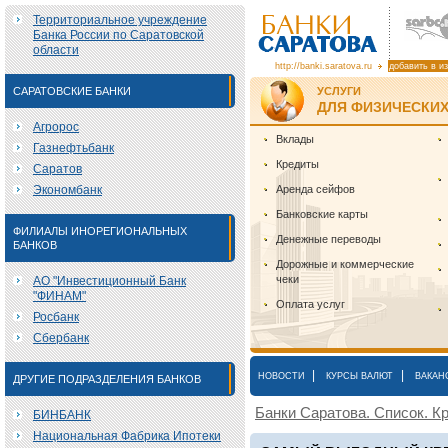
Территориальное учреждение
Банка России по Саратовской
области
http://banki.saratova.ru
добавить в и
САРАТОВСКИЕ БАНКИ
УСЛУГИ
ДЛЯ ФИЗИЧЕСКИХ
Агророс
Вклады
Газнефтьбанк
Кредиты
Саратов
Экономбанк
Аренда сейфов
Банковские карты
ФИЛИАЛЫ ИНОРЕГИОНАЛЬНЫХ
Денежные переводы
БАНКОВ
Дорожные и коммерческие
чеки
АО "Инвестиционный Банк
"ФИНАМ"
Оплата услуг
Росбанк
Сбербанк
|
|
НОВОСТИ
КУРСЫ ВАЛЮТ
ВАКАН
ДРУГИЕ ПОДРАЗДЕЛЕНИЯ БАНКОВ
Банки Саратова. Список. Кр
БИНБАНК
Национальная Фабрика Ипотеки