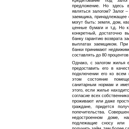
Кредитование под зало
предложение. Но здесь в
являться залогом? Залог 
заемщика, принадлежащее е
могут быть: земля, дом, кв
ценные бумаги и т.д. Но 
конкретный, достаточно в
банку гарантию возврата з
выплатах заемщиком. При 
банки принимают недвижимо
составлять до 80 процентов
Однако, с залогом жилья 
предоставить его в качес
подключении его ко всем
этом состояние помеще
санитарным нормам и име
этого, если жилье находит
согласие всех собственнико
проживают или даже прост
граждане, придется полу
попечительства. Соверше
недостроенном доме, н
подлежащие сносу или н
получить займ, тем более
с