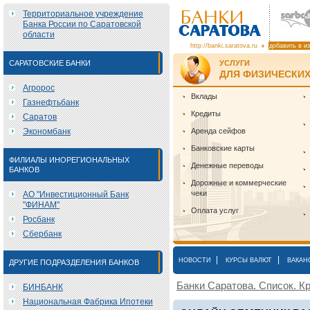
Территориальное учреждение
Банка России по Саратовской
области
http://banki.saratova.ru
добавить в и
САРАТОВСКИЕ БАНКИ
УСЛУГИ
ДЛЯ ФИЗИЧЕСКИХ
Агророс
Вклады
Газнефтьбанк
Кредиты
Саратов
Экономбанк
Аренда сейфов
Банковские карты
ФИЛИАЛЫ ИНОРЕГИОНАЛЬНЫХ
Денежные переводы
БАНКОВ
Дорожные и коммерческие
чеки
АО "Инвестиционный Банк
"ФИНАМ"
Оплата услуг
Росбанк
Сбербанк
|
|
НОВОСТИ
КУРСЫ ВАЛЮТ
ВАКАН
ДРУГИЕ ПОДРАЗДЕЛЕНИЯ БАНКОВ
Банки Саратова. Список. Кр
БИНБАНК
Национальная Фабрика Ипотеки