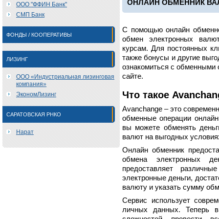
ОНЛАЙН ОБМЕННИК ВА
ООО "ФФИН Банк"
СМП Банк
С помощью онлайн обменно
ФОНДЫ / КООПЕРАТИВЫ
обмен электронных валю
курсам. Для постоянных кл
также бонусы и другие выг
ЛИЗИНГ
ознакомиться с обменными 
сайте.
ООО «Индустриальная лизинговая
компания»
Что такое Avanchan
ЭкономЛизинг
Avanchange – это современ
САРАТОВСКАЯ РНКО
обменные операции онлайн
вы можете обменять деньг
Нарат
валют на выгодных условия
Онлайн обменник предоста
обмена электронных де
предоставляет различны
электронные деньги, достат
валюту и указать сумму обм
Сервис использует совре
личных данных. Теперь в