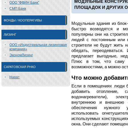
МОДУЛЬНЫЕ КОНСТРУК
ООО "ФФИН Банк"
ПЛОЩАДОК И ДРУГИХ 
СМП Банк
ФОНДЫ / КООПЕРАТИВЫ
Модульные здания из блок-
быстро возводятся и мо
популярны они на строител
ЛИЗИНГ
людей с постоянным или 
ООО «Индустриальная лизинговая
строители не будут жить н
компания»
обедать, переодеваться
ЭкономЛизинг
предлагает выгодные, нед
Плюс в том, что саму 
возможностями, а можно ос
САРАТОВСКАЯ РНКО
Что можно добавит
Нарат
Если в помещениях люди б
добавить отопление, с
водонагреватели), элек
внутреннюю и внешнюю о
обеспечения нужного у
использовать огнетушите
используемых конструкциях
окна. Они сделают помещен