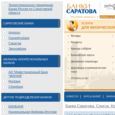
Территориальное учреждение
Банка России по Саратовской
области
http://banki.saratova.ru
добавить в и
САРАТОВСКИЕ БАНКИ
УСЛУГИ
ДЛЯ ФИЗИЧЕСКИХ
Агророс
Вклады
Газнефтьбанк
Кредиты
Саратов
Экономбанк
Аренда сейфов
Банковские карты
ФИЛИАЛЫ ИНОРЕГИОНАЛЬНЫХ
Денежные переводы
БАНКОВ
Дорожные и коммерческие
чеки
АО "Инвестиционный Банк
"ФИНАМ"
Оплата услуг
Росбанк
Сбербанк
|
|
НОВОСТИ
КУРСЫ ВАЛЮТ
ВАКАН
ДРУГИЕ ПОДРАЗДЕЛЕНИЯ БАНКОВ
Банки Саратова. Список. Кр
БИНБАНК
Национальная Фабрика Ипотеки