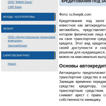
КРЕДИТОВАНИЯ ПОД З
ООО "ФФИН Банк"
СМП Банк
Фото: ru.freepik.com
ФОНДЫ / КООПЕРАТИВЫ
Кредитование под залог
известное как автокредит
ЛИЗИНГ
автомобиль, представляе
котором физические лица м
ООО «Индустриальная лизинговая
на свое транспортное сред
компания»
кредита. Этот вид кредито
ЭкономЛизинг
своей доступности и ско
решение для нуждающихся
САРАТОВСКАЯ РНКО
можно на максимально выго
Нарат
Основы автокреди
Автокредиты предполагают
транспортное средство в к
Заемщик временно передае
средство кредитору, с
транспортным средством.
снимает арест с права с
собственности заемщику.