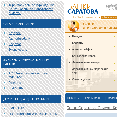
Территориальное учреждение
Банка России по Саратовской
области
http://banki.saratova.ru
добавить в и
САРАТОВСКИЕ БАНКИ
УСЛУГИ
ДЛЯ ФИЗИЧЕСКИХ
Агророс
Вклады
Газнефтьбанк
Кредиты
Саратов
Экономбанк
Аренда сейфов
Банковские карты
ФИЛИАЛЫ ИНОРЕГИОНАЛЬНЫХ
Денежные переводы
БАНКОВ
Дорожные и коммерческие
чеки
АО "Инвестиционный Банк
"ФИНАМ"
Оплата услуг
Росбанк
Сбербанк
|
|
НОВОСТИ
КУРСЫ ВАЛЮТ
ВАКАН
ДРУГИЕ ПОДРАЗДЕЛЕНИЯ БАНКОВ
Банки Саратова. Список. Кр
БИНБАНК
Национальная Фабрика Ипотеки