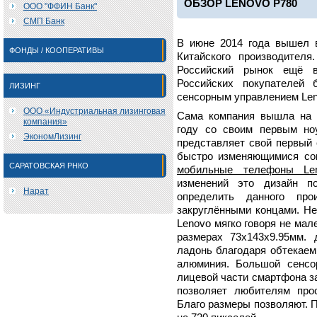
ОБЗОР LENOVO P780
ООО "ФФИН Банк"
СМП Банк
В июне 2014 года вышел 
ФОНДЫ / КООПЕРАТИВЫ
Китайского производителя
Российский рынок ещё в
Российских покупателей
ЛИЗИНГ
сенсорным управлением Len
ООО «Индустриальная лизинговая
Сама компания вышла на 
компания»
году со своим первым но
ЭкономЛизинг
представляет свой первый 
быстро изменяющимися со
САРАТОВСКАЯ РНКО
мобильные телефоны Le
изменений это дизайн п
Нарат
определить данного про
закруглёнными концами. Не
Lenovo мягко говоря не мале
размерах 73х143х9.95мм. 
ладонь благодаря обтекае
алюминия. Большой сенсо
лицевой части смартфона з
позволяет любителям про
Благо размеры позволяют. 