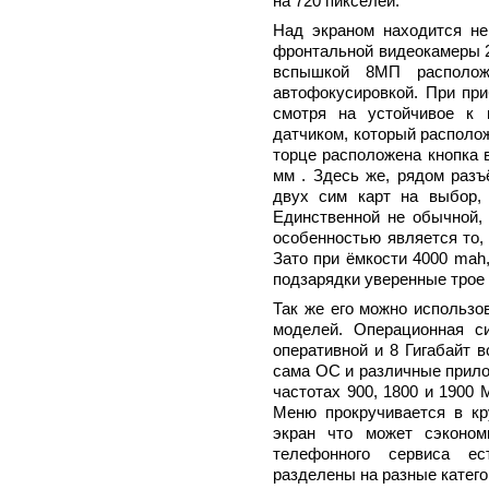
на 720 пикселей.
Над экраном находится не
фронтальной видеокамеры 2
вспышкой 8МП располож
автофокусировкой. При при
смотря на устойчивое к 
датчиком, который располож
торце расположена кнопка 
мм . Здесь же, рядом разъ
двух сим карт на выбор, 
Единственной не обычной, 
особенностью является то,
Зато при ёмкости 4000 mah
подзарядки уверенные трое 
Так же его можно использо
моделей. Операционная си
оперативной и 8 Гигабайт 
сама ОС и различные прило
частотах 900, 1800 и 1900
Меню прокручивается в кр
экран что может сэконом
телефонного сервиса ес
разделены на разные катег