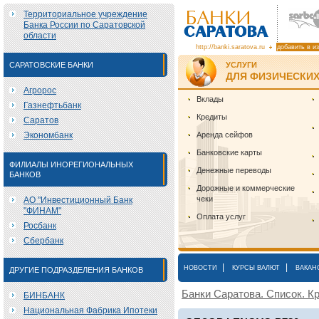
Территориальное учреждение
Банка России по Саратовской
области
http://banki.saratova.ru
добавить в и
САРАТОВСКИЕ БАНКИ
УСЛУГИ
ДЛЯ ФИЗИЧЕСКИХ
Агророс
Вклады
Газнефтьбанк
Кредиты
Саратов
Экономбанк
Аренда сейфов
Банковские карты
ФИЛИАЛЫ ИНОРЕГИОНАЛЬНЫХ
Денежные переводы
БАНКОВ
Дорожные и коммерческие
чеки
АО "Инвестиционный Банк
"ФИНАМ"
Оплата услуг
Росбанк
Сбербанк
|
|
НОВОСТИ
КУРСЫ ВАЛЮТ
ВАКАН
ДРУГИЕ ПОДРАЗДЕЛЕНИЯ БАНКОВ
Банки Саратова. Список. Кр
БИНБАНК
Национальная Фабрика Ипотеки