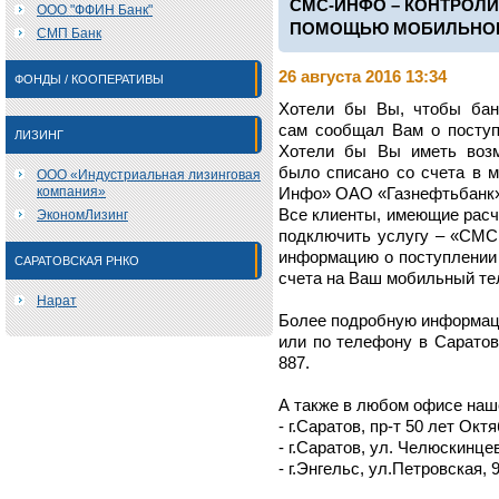
СМС-ИНФО – КОНТРОЛИ
ООО "ФФИН Банк"
ПОМОЩЬЮ МОБИЛЬНОГ
СМП Банк
26 августа 2016 13:34
ФОНДЫ / КООПЕРАТИВЫ
Хотели бы Вы, чтобы бан
сам сообщал Вам о поступ
ЛИЗИНГ
Хотели бы Вы иметь возм
было списано со счета в м
ООО «Индустриальная лизинговая
компания»
Инфо» ОАО «Газнефтьбанк» -
Все клиенты, имеющие расч
ЭкономЛизинг
подключить услугу – «СМС
информацию о поступлении 
САРАТОВСКАЯ РНКО
счета на Ваш мобильный те
Нарат
Более подробную информаци
или по телефону в Саратове
887.
А также в любом офисе наш
- г.Саратов, пр-т 50 лет Октя
- г.Саратов, ул. Челюскинцев
- г.Энгельс, ул.Петровская, 9