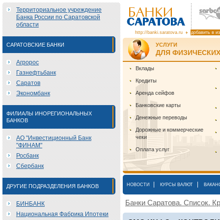
Территориальное учреждение
Банка России по Саратовской
области
http://banki.saratova.ru
добавить в и
САРАТОВСКИЕ БАНКИ
УСЛУГИ
ДЛЯ ФИЗИЧЕСКИХ
Агророс
Вклады
Газнефтьбанк
Кредиты
Саратов
Экономбанк
Аренда сейфов
Банковские карты
ФИЛИАЛЫ ИНОРЕГИОНАЛЬНЫХ
Денежные переводы
БАНКОВ
Дорожные и коммерческие
чеки
АО "Инвестиционный Банк
"ФИНАМ"
Оплата услуг
Росбанк
Сбербанк
|
|
НОВОСТИ
КУРСЫ ВАЛЮТ
ВАКАН
ДРУГИЕ ПОДРАЗДЕЛЕНИЯ БАНКОВ
Банки Саратова. Список. Кр
БИНБАНК
Национальная Фабрика Ипотеки