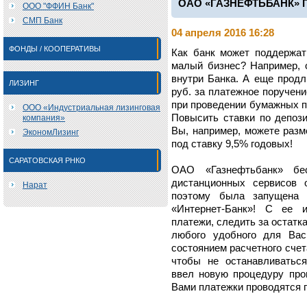
ОАО «ГАЗНЕФТЬБАНК» 
ООО "ФФИН Банк"
СМП Банк
04 апреля 2016 16:28
ФОНДЫ / КООПЕРАТИВЫ
Как банк может поддержат
малый бизнес? Например, 
внутри Банка. А еще продл
ЛИЗИНГ
руб. за платежное поручени
при проведении бумажных п
ООО «Индустриальная лизинговая
Повысить ставки по депоз
компания»
Вы, например, можете разм
ЭкономЛизинг
под ставку 9,5% годовых!
САРАТОВСКАЯ РНКО
ОАО «Газнефтьбанк» бе
дистанционных сервисов 
Нарат
поэтому была запущена 
«Интернет-Банк»! С ее 
платежи, следить за остатка
любого удобного для Вас
состоянием расчетного счет
чтобы не останавливатьс
ввел новую процедуру про
Вами платежки проводятся п