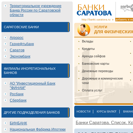
Территориальное учреждение
Банка России по Саратовской
области
http://banki.saratova.ru
добавить в и
САРАТОВСКИЕ БАНКИ
УСЛУГИ
ДЛЯ ФИЗИЧЕСКИХ
Агророс
Вклады
Газнефтьбанк
Кредиты
Саратов
Экономбанк
Аренда сейфов
Банковские карты
ФИЛИАЛЫ ИНОРЕГИОНАЛЬНЫХ
Денежные переводы
БАНКОВ
Дорожные и коммерческие
чеки
АО "Инвестиционный Банк
"ФИНАМ"
Оплата услуг
Росбанк
Сбербанк
|
|
НОВОСТИ
КУРСЫ ВАЛЮТ
ВАКАН
ДРУГИЕ ПОДРАЗДЕЛЕНИЯ БАНКОВ
Банки Саратова. Список. Кр
БИНБАНК
Национальная Фабрика Ипотеки