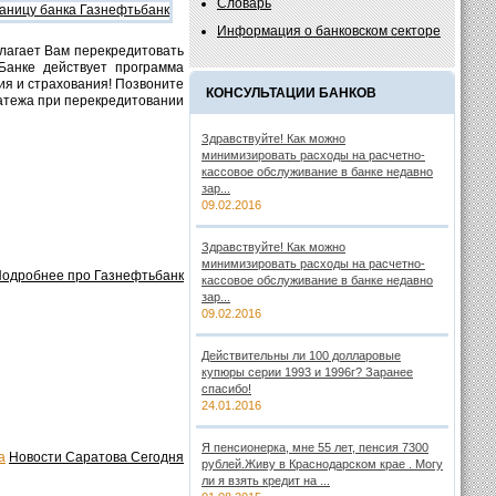
Словарь
Информация о банковском секторе
лагает Вам перекредитовать
Банке действует программа
ия и страхования! Позвоните
КОНСУЛЬТАЦИИ БАНКОВ
латежа при перекредитовании
Здравствуйте! Как можно
минимизировать расходы на расчетно-
кассовое обслуживание в банке недавно
зар...
09.02.2016
Здравствуйте! Как можно
минимизировать расходы на расчетно-
одробнее про Газнефтьбанк
кассовое обслуживание в банке недавно
зар...
09.02.2016
Действительны ли 100 долларовые
купюры серии 1993 и 1996г? Заранее
спасибо!
24.01.2016
Я пенсионерка, мне 55 лет, пенсия 7300
а
Новости Саратова Сегодня
рублей.Живу в Краснодарском крае . Могу
ли я взять кредит на ...