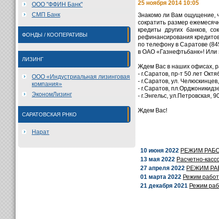
25 ноября 2014 10:05
ООО "ФФИН Банк"
СМП Банк
Знакомо ли Вам ощущение, 
сократить размер ежемесяч
кредиты других банков, с
ФОНДЫ / КООПЕРАТИВЫ
рефинансирования кредитов 
по телефону в Саратове (84
в ОАО «Газнефтьбанк»! Или 
ЛИЗИНГ
Ждем Вас в наших офисах, 
- г.Саратов, пр-т 50 лет Октя
ООО «Индустриальная лизинговая
- г.Саратов, ул. Челюскинцев,
компания»
- г.Саратов, пл.Орджоникидз
ЭкономЛизинг
- г.Энгельс, ул.Петровская, 90
Ждем Вас!
САРАТОВСКАЯ РНКО
Нарат
10 июня 2022
РЕЖИМ РАБОТ
13 мая 2022
Расчетно-кассо
27 апреля 2022
РЕЖИМ РАБО
01 марта 2022
Режим работы
21 декабря 2021
Режим рабо