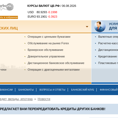
КУРСЫ ВАЛЮТ ЦБ РФ
/ 06.08.2026
USD
80.9293
-0.1998
EURO
93.1901
-0.3923
ить в избранное
УСЛУ
СКИХ ЛИЦ
ДЛЯ
Операции с ценными бумагами
Валютные опе
Обслуживание на рынке Forex
Расчетно-кас
Брокерское обслуживание
Дистанционно
Доверительное управление
Кредитование
Дистанционное банковское обслуживание
Пластиковые 
 чеки
Операции с драгоценными металлами
|
|
|
|
ВАКАНСИИ
БАНКОМАТЫ
ВОПРОСЫ И ОТВЕТЫ
БАНКОВСКИЙ КЛУБ
ФИНАНСОВЫЙ 
едит, вклады, ипотека
»
Новости
РЕДЛАГАЕТ ВАМ ПЕРЕКРЕДИТОВАТЬ КРЕДИТЫ ДРУГИХ БАНКОВ!