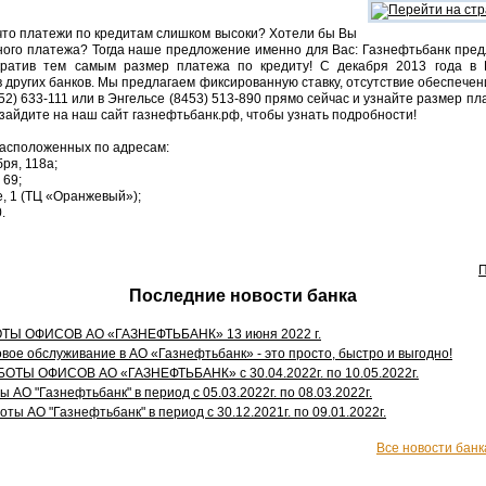
что платежи по кредитам слишком высоки? Хотели бы Вы
ного платежа? Тогда наше предложение именно для Вас: Газнефтьбанк пред
ократив тем самым размер платежа по кредиту! С декабря 2013 года в 
других банков. Мы предлагаем фиксированную ставку, отсутствие обеспечен
52) 633-111 или в Энгельсе (8453) 513-890 прямо сейчас и узнайте размер п
зайдите на наш сайт газнефтьбанк.рф, чтобы узнать подробности!
расположенных по адресам:
бря, 118а;
 69;
е, 1 (ТЦ «Оранжевый»);
.
П
Последние новости банка
Ы ОФИСОВ АО «ГАЗНЕФТЬБАНК» 13 июня 2022 г.
вое обслуживание в АО «Газнефтьбанк» - это просто, быстро и выгодно!
ТЫ ОФИСОВ АО «ГАЗНЕФТЬБАНК» с 30.04.2022г. по 10.05.2022г.
 АО "Газнефтьбанк" в период с 05.03.2022г. по 08.03.2022г.
ты АО "Газнефтьбанк" в период с 30.12.2021г. по 09.01.2022г.
Все новости банк