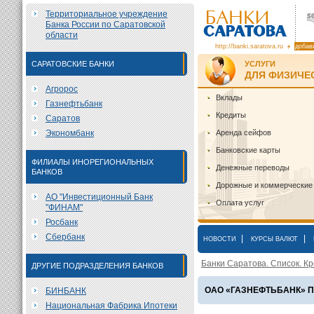
Территориальное учреждение
Банка России по Саратовской
области
http://banki.saratova.ru
добав
САРАТОВСКИЕ БАНКИ
УСЛУГИ
ДЛЯ ФИЗИЧЕ
Агророс
Вклады
Газнефтьбанк
Кредиты
Саратов
Экономбанк
Аренда сейфов
Банковские карты
ФИЛИАЛЫ ИНОРЕГИОНАЛЬНЫХ
Денежные переводы
БАНКОВ
Дорожные и коммерческие
АО "Инвестиционный Банк
Оплата услуг
"ФИНАМ"
Росбанк
Сбербанк
|
|
НОВОСТИ
КУРСЫ ВАЛЮТ
Банки Саратова. Список. Кр
ДРУГИЕ ПОДРАЗДЕЛЕНИЯ БАНКОВ
ОАО «ГАЗНЕФТЬБАНК» П
БИНБАНК
Национальная Фабрика Ипотеки