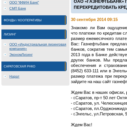
ОАО «ГАЗНЕФТЬБАНК» 
ООО "ФФИН Банк"
ПЕРЕКРЕДИТОВАТЬ КРЕ
СМП Банк
30 сентября 2014 09:15
ФОНДЫ / КООПЕРАТИВЫ
Знакомо ли Вам ощущение
что платежи по кредитам с
ЛИЗИНГ
размер ежемесячного плате
Вас: Газнефтьбанк предлаг
ООО «Индустриальная лизинговая
компания»
банков, сократив тем самы
2013 года в Банке действу
ЭкономЛизинг
других банков. Мы предла
обеспечения и страхован
САРАТОВСКАЯ РНКО
(8452) 633-111 или в Энгель
размер платежа при перек
Нарат
зайдите на наш сайт газнеф
Ждем Вас в наших офисах, 
- г.Саратов, пр-т 50 лет Октя
- г.Саратов, ул. Челюскинцев
- г.Саратов, пл.Орджоникид
- г.Энгельс, ул.Петровская, 9
Ждем Вас!