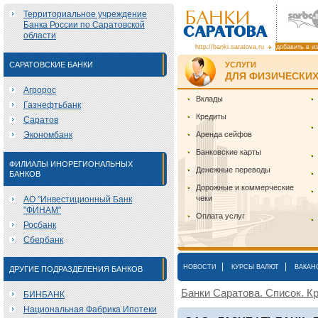
Территориальное учреждение
Банка России по Саратовской
области
http://banki.saratova.ru
добавить в и
САРАТОВСКИЕ БАНКИ
УСЛУГИ
ДЛЯ ФИЗИЧЕСКИХ
Агророс
Вклады
Газнефтьбанк
Кредиты
Саратов
Экономбанк
Аренда сейфов
Банковские карты
ФИЛИАЛЫ ИНОРЕГИОНАЛЬНЫХ
Денежные переводы
БАНКОВ
Дорожные и коммерческие
чеки
АО "Инвестиционный Банк
"ФИНАМ"
Оплата услуг
Росбанк
Сбербанк
|
|
НОВОСТИ
КУРСЫ ВАЛЮТ
ВАКАН
ДРУГИЕ ПОДРАЗДЕЛЕНИЯ БАНКОВ
Банки Саратова. Список. Кр
БИНБАНК
Национальная Фабрика Ипотеки