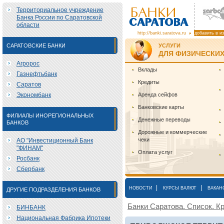
Территориальное учреждение
Банка России по Саратовской
области
http://banki.saratova.ru
добавить в и
САРАТОВСКИЕ БАНКИ
УСЛУГИ
ДЛЯ ФИЗИЧЕСКИХ
Агророс
Вклады
Газнефтьбанк
Кредиты
Саратов
Экономбанк
Аренда сейфов
Банковские карты
ФИЛИАЛЫ ИНОРЕГИОНАЛЬНЫХ
Денежные переводы
БАНКОВ
Дорожные и коммерческие
чеки
АО "Инвестиционный Банк
"ФИНАМ"
Оплата услуг
Росбанк
Сбербанк
|
|
НОВОСТИ
КУРСЫ ВАЛЮТ
ВАКАН
ДРУГИЕ ПОДРАЗДЕЛЕНИЯ БАНКОВ
Банки Саратова. Список. Кр
БИНБАНК
Национальная Фабрика Ипотеки