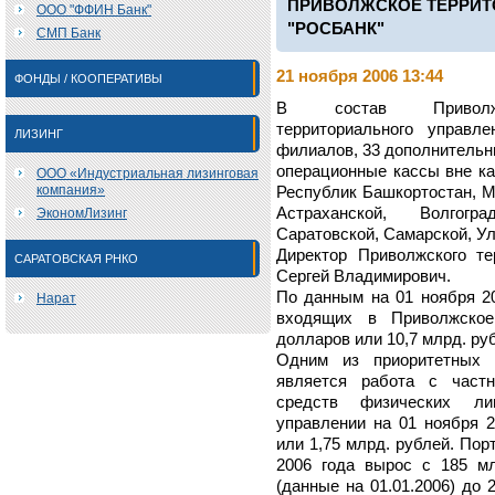
ПРИВОЛЖСКОЕ ТЕРРИТ
ООО "ФФИН Банк"
"РОСБАНК"
СМП Банк
21 ноября 2006 13:44
ФОНДЫ / КООПЕРАТИВЫ
В состав Приволжс
территориального управ
ЛИЗИНГ
филиалов, 33 дополнительн
операционные кассы вне ка
ООО «Индустриальная лизинговая
компания»
Республик Башкортостан, М
Астраханской, Волгогра
ЭкономЛизинг
Саратовской, Самарской, Ул
Директор Приволжского те
САРАТОВСКАЯ РНКО
Сергей Владимирович.
По данным на 01 ноября 2
Нарат
входящих в Приволжское 
долларов или 10,7 млрд. ру
Одним из приоритетных 
является работа с част
средств физических ли
управлении на 01 ноября 2
или 1,75 млрд. рублей. По
2006 года вырос с 185 м
(данные на 01.01.2006) до