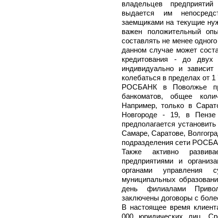
владельцев предприятий
выдается им непосредс
заемщиками на текущие нуж
важен положительный опы
составлять не менее одного
данном случае может соста
кредитования - до двух 
индивидуально и зависит
колебаться в пределах от 1
РОСБАНК в Поволжье пре
банкоматов, общее коли
Например, только в Сарат
Новгороде - 19, в Пензе
предполагается установить
Самаре, Саратове, Волгогра
подразделения сети РОСБА
Также активно развив
предприятиями и организа
органами управления с
муниципальных образовани
день филиалами Приволж
заключены договоры с боле
В настоящее время клиент
000 юридических лиц. Ср