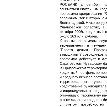
автомобиля.
РОСБАНК с октября про
заниматься ипотечным кред
программы кредитования Р
первичном, так и вторично
Волгоградской, Нижегородск
Ульяновской областях, а
октября 2006г. кредитный 
около 163 млн. рублей.
К новым программам, осу
теруправления в текущем 
"Просто деньги". Прогр
заемщиков ? сотрудников 
программа действует в Ас
Саратовском, Чувашском ф
В Приволжском территориал
кредитный портфель по про
и среднего бизнеса составил
территориального управ
кредитование руководителе
и индивидуальных предприн
ближайшую перспективу важ
рынке малого и среднего б
с учетом потребностей 