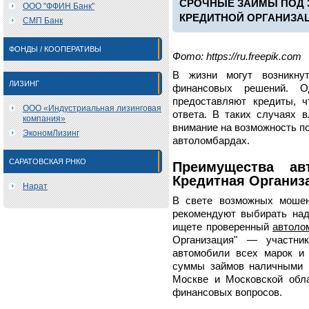
СРОЧНЫЕ ЗАЙМЫ ПОД 
ООО "ФФИН Банк"
КРЕДИТНОЙ ОРГАНИЗА
СМП Банк
ФОНДЫ / КООПЕРАТИВЫ
Фото: https://ru.freepik.com
В жизни могут возникну
ЛИЗИНГ
финансовых решений. О
предоставляют кредиты, 
ООО «Индустриальная лизинговая
ответа. В таких случаях 
компания»
внимание на возможность по
ЭкономЛизинг
автоломбардах.
САРАТОВСКАЯ РНКО
Преимущества ав
Кредитная Организ
Нарат
В свете возможных мошен
рекомендуют выбирать над
ищете проверенный
автоло
Организация" — участни
автомобили всех марок и 
суммы займов наличными и
Москве и Московской обла
финансовых вопросов.