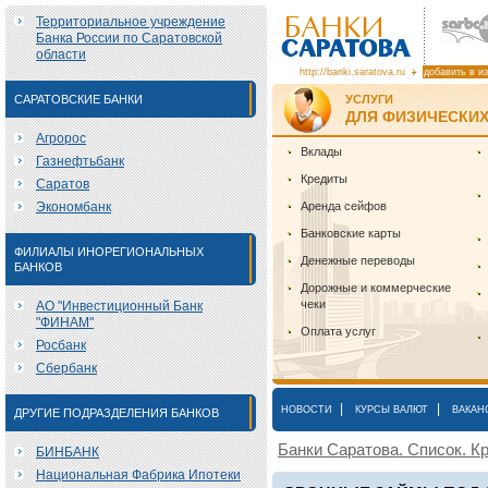
Территориальное учреждение
Банка России по Саратовской
области
http://banki.saratova.ru
добавить в и
САРАТОВСКИЕ БАНКИ
УСЛУГИ
ДЛЯ ФИЗИЧЕСКИХ
Агророс
Вклады
Газнефтьбанк
Кредиты
Саратов
Экономбанк
Аренда сейфов
Банковские карты
ФИЛИАЛЫ ИНОРЕГИОНАЛЬНЫХ
Денежные переводы
БАНКОВ
Дорожные и коммерческие
чеки
АО "Инвестиционный Банк
"ФИНАМ"
Оплата услуг
Росбанк
Сбербанк
|
|
НОВОСТИ
КУРСЫ ВАЛЮТ
ВАКАН
ДРУГИЕ ПОДРАЗДЕЛЕНИЯ БАНКОВ
Банки Саратова. Список. Кр
БИНБАНК
Национальная Фабрика Ипотеки