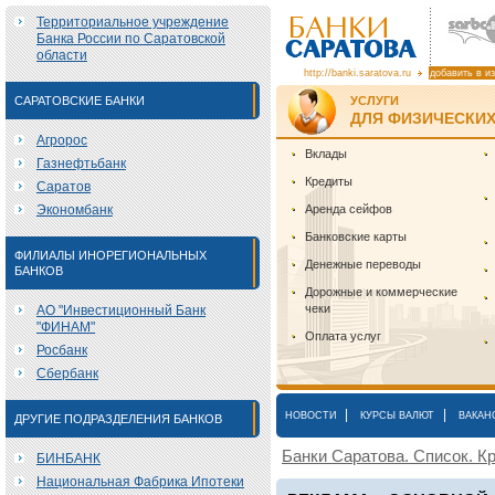
Территориальное учреждение
Банка России по Саратовской
области
http://banki.saratova.ru
добавить в и
САРАТОВСКИЕ БАНКИ
УСЛУГИ
ДЛЯ ФИЗИЧЕСКИХ
Агророс
Вклады
Газнефтьбанк
Кредиты
Саратов
Экономбанк
Аренда сейфов
Банковские карты
ФИЛИАЛЫ ИНОРЕГИОНАЛЬНЫХ
Денежные переводы
БАНКОВ
Дорожные и коммерческие
чеки
АО "Инвестиционный Банк
"ФИНАМ"
Оплата услуг
Росбанк
Сбербанк
|
|
НОВОСТИ
КУРСЫ ВАЛЮТ
ВАКАН
ДРУГИЕ ПОДРАЗДЕЛЕНИЯ БАНКОВ
Банки Саратова. Список. Кр
БИНБАНК
Национальная Фабрика Ипотеки