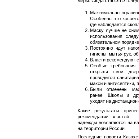
меры. Сюда относятся сле
Максимально огранич
Особенно это касаетс
где наблюдается скоп
Маску лучше не снима
использования след
обязательном порядке
Постоянно идут напо
гигиены: мытья рук, об
Власти рекомендуют с
Особые требования 
открыли свои двер
проводится санитарна
макси и антисептики, п
Были отменены мас
ранее. Школы и дру
уходят на дистанцион
Какие результаты прине
рекомендации властей — 
надежды возлагаются на ва
на территории России.
Последние новости Казахс