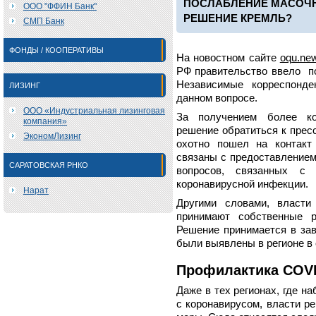
ПОСЛАБЛЕНИЕ МАСОЧН
ООО "ФФИН Банк"
РЕШЕНИЕ КРЕМЛЬ?
СМП Банк
ФОНДЫ / КООПЕРАТИВЫ
На новостном сайте
oqu.ne
РФ правительство ввело по
Независимые корреспонде
ЛИЗИНГ
данном вопросе.
ООО «Индустриальная лизинговая
За получением более ко
компания»
решение обратиться к прес
ЭкономЛизинг
охотно пошел на контакт
связаны с предоставлением
САРАТОВСКАЯ РНКО
вопросов, связанных с
коронавирусной инфекции.
Нарат
Другими словами, власти
принимают собственные р
Решение принимается в зав
были выявлены в регионе в
Профилактика COVI
Даже в тех регионах, где н
с коронавирусом, власти р