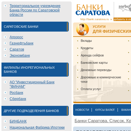
Территориальное учреждение
Банка России по Саратовской
области
http://banki.saratova.ru
добавить в и
САРАТОВСКИЕ БАНКИ
УСЛУГИ
ДЛЯ ФИЗИЧЕСКИХ
Агророс
Вклады
Газнефтьбанк
Кредиты
Саратов
Экономбанк
Аренда сейфов
Банковские карты
ФИЛИАЛЫ ИНОРЕГИОНАЛЬНЫХ
Денежные переводы
БАНКОВ
Дорожные и коммерческие
чеки
АО "Инвестиционный Банк
"ФИНАМ"
Оплата услуг
Росбанк
Сбербанк
|
|
НОВОСТИ
КУРСЫ ВАЛЮТ
ВАКАН
ДРУГИЕ ПОДРАЗДЕЛЕНИЯ БАНКОВ
Банки Саратова. Список. Кр
БИНБАНК
Национальная Фабрика Ипотеки