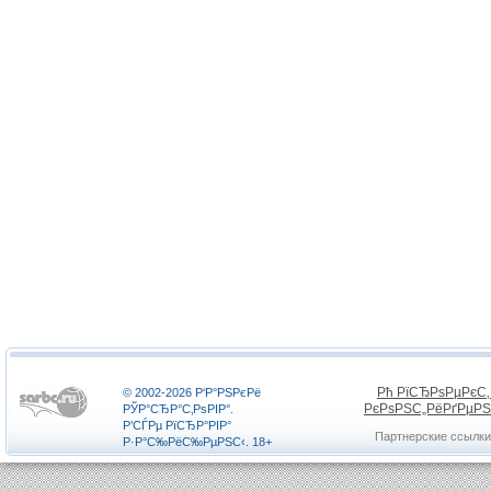
Рћ РїСЂРѕРµРєС
© 2002-2026 Р‘Р°РЅРєРё
РєРѕРЅС„РёРґРµР
РЎР°СЂР°С‚РѕРІР°.
Р’СЃРµ РїСЂР°РІР°
Партнерские ссылки
Р·Р°С‰РёС‰РµРЅС‹. 18+