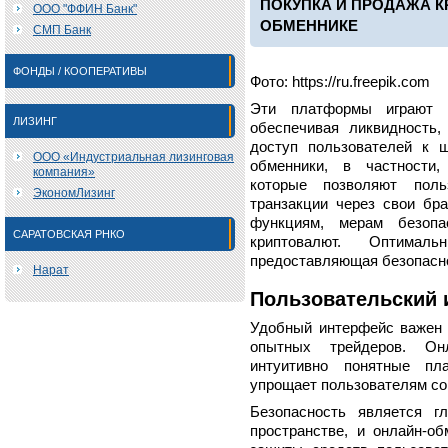
ПОКУПКА И ПРОДАЖА К
ООО "ФФИН Банк"
ОБМЕННИКЕ
СМП Банк
ФОНДЫ / КООПЕРАТИВЫ
Фото: https://ru.freepik.com
Эти платформы играют 
ЛИЗИНГ
обеспечивая ликвидность,
доступ пользователей к ш
ООО «Индустриальная лизинговая
обменники, в частности,
компания»
которые позволяют поль
ЭкономЛизинг
транзакции через свои бр
функциям, мерам безопа
САРАТОВСКАЯ РНКО
криптовалют. Оптима
предоставляющая безопасно
Нарат
Пользовательский 
Удобный интерфейс важен 
опытных трейдеров. Онл
интуитивно понятные пл
упрощает пользователям со
Безопасность является г
пространстве, и онлайн-о