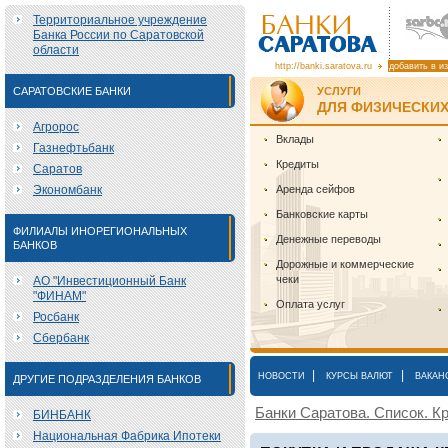
Территориальное учреждение
Банка России по Саратовской
области
http://banki.saratova.ru
добавить в и
САРАТОВСКИЕ БАНКИ
УСЛУГИ
ДЛЯ ФИЗИЧЕСКИХ
Агророс
Вклады
Газнефтьбанк
Кредиты
Саратов
Экономбанк
Аренда сейфов
Банковские карты
ФИЛИАЛЫ ИНОРЕГИОНАЛЬНЫХ
Денежные переводы
БАНКОВ
Дорожные и коммерческие
чеки
АО "Инвестиционный Банк
"ФИНАМ"
Оплата услуг
Росбанк
Сбербанк
|
|
НОВОСТИ
КУРСЫ ВАЛЮТ
ВАКАН
ДРУГИЕ ПОДРАЗДЕЛЕНИЯ БАНКОВ
Банки Саратова. Список. Кр
БИНБАНК
Национальная Фабрика Ипотеки