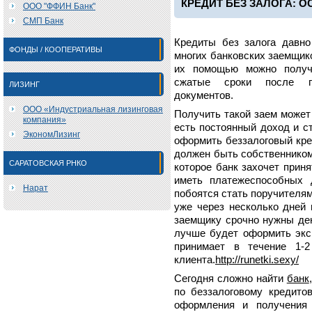
КРЕДИТ БЕЗ ЗАЛОГА: 
ООО "ФФИН Банк"
СМП Банк
Кредиты без залога давн
ФОНДЫ / КООПЕРАТИВЫ
многих банковских заемщико
их помощью можно получ
сжатые сроки после пр
ЛИЗИНГ
документов.
ООО «Индустриальная лизинговая
Получить такой заем может
компания»
есть постоянный доход и с
ЭкономЛизинг
оформить беззалоговый кре
должен быть собственником
САРАТОВСКАЯ РНКО
которое банк захочет приня
иметь платежеспособных 
Нарат
побоятся стать поручителям
уже через несколько дней 
заемщику срочно нужны ден
лучше будет оформить эксп
принимает в течение 1-2
клиента.
http://runetki.sexy/
Сегодня сложно найти
банк
по беззалоговому кредитов
оформления и получения 