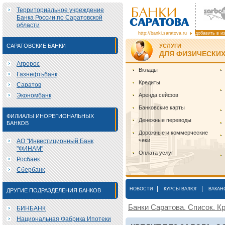
Территориальное учреждение
Банка России по Саратовской
области
http://banki.saratova.ru
добавить в и
САРАТОВСКИЕ БАНКИ
УСЛУГИ
ДЛЯ ФИЗИЧЕСКИХ
Агророс
Вклады
Газнефтьбанк
Кредиты
Саратов
Экономбанк
Аренда сейфов
Банковские карты
ФИЛИАЛЫ ИНОРЕГИОНАЛЬНЫХ
Денежные переводы
БАНКОВ
Дорожные и коммерческие
чеки
АО "Инвестиционный Банк
"ФИНАМ"
Оплата услуг
Росбанк
Сбербанк
|
|
НОВОСТИ
КУРСЫ ВАЛЮТ
ВАКАН
ДРУГИЕ ПОДРАЗДЕЛЕНИЯ БАНКОВ
Банки Саратова. Список. Кр
БИНБАНК
Национальная Фабрика Ипотеки