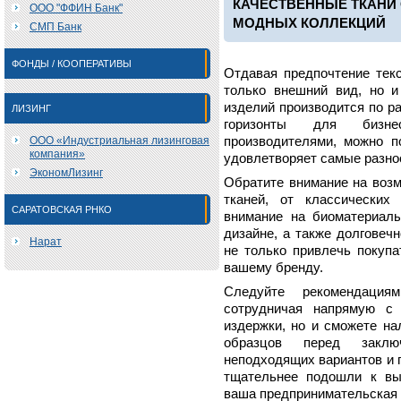
КАЧЕСТВЕННЫЕ ТКАНИ 
ООО "ФФИН Банк"
МОДНЫХ КОЛЛЕКЦИЙ
СМП Банк
ФОНДЫ / КООПЕРАТИВЫ
Отдавая предпочтение тек
только внешний вид, но и
изделий производится по р
ЛИЗИНГ
горизонты для бизне
ООО «Индустриальная лизинговая
производителями, можно п
компания»
удовлетворяет самые разно
ЭкономЛизинг
Обратите внимание на возм
тканей, от классических
САРАТОВСКАЯ РНКО
внимание на биоматериалы
дизайне, а также долговеч
Нарат
не только привлечь покупа
вашему бренду.
Следуйте рекомендациям
сотрудничая напрямую с
издержки, но и сможете на
образцов перед заклю
неподходящих вариантов и 
тщательнее подошли к вы
ваша предпринимательская 