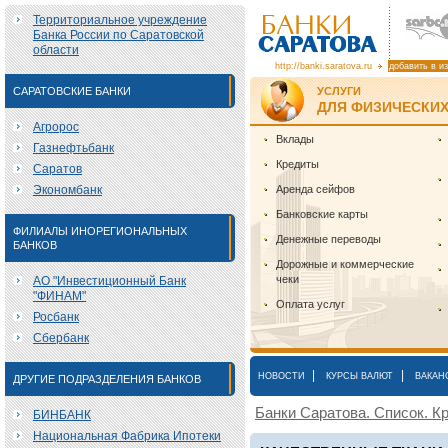
Территориальное учреждение
Банка России по Саратовской
области
http://banki.saratova.ru
добавить в и
САРАТОВСКИЕ БАНКИ
УСЛУГИ
ДЛЯ ФИЗИЧЕСКИХ
Агророс
Вклады
Газнефтьбанк
Кредиты
Саратов
Экономбанк
Аренда сейфов
Банковские карты
ФИЛИАЛЫ ИНОРЕГИОНАЛЬНЫХ
Денежные переводы
БАНКОВ
Дорожные и коммерческие
чеки
АО "Инвестиционный Банк
"ФИНАМ"
Оплата услуг
Росбанк
Сбербанк
|
|
НОВОСТИ
КУРСЫ ВАЛЮТ
ВАКАН
ДРУГИЕ ПОДРАЗДЕЛЕНИЯ БАНКОВ
Банки Саратова. Список. Кр
БИНБАНК
Национальная Фабрика Ипотеки