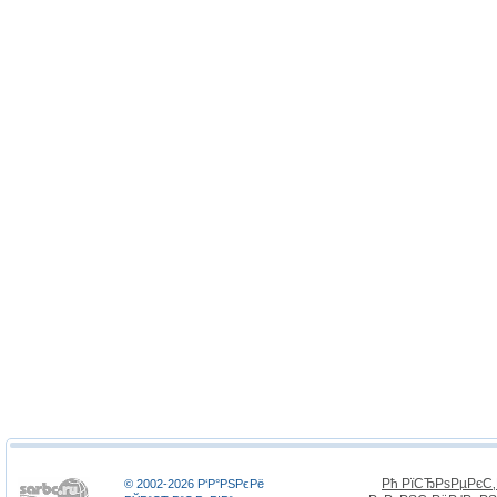
Рћ РїСЂРѕРµРєС
© 2002-2026 Р‘Р°РЅРєРё