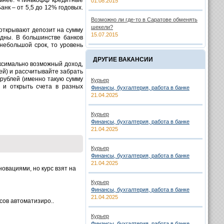
омнее. «Тинькофф кредитные
01.08.2015
нк – от 5,5 до 12% годовых.
Возможно ли где-то в Саратове обменять
шекели?
 открывают депозит на сумму
15.07.2015
одны. В большинстве банков
небольшой срок, то уровень
ДРУГИЕ ВАКАНСИИ
аксимально возможный доход,
лей) и рассчитывайте забрать
 рублей (именно такую сумму
Курьер
й и открыть счета в разных
Финансы, бухгалтерия, работа в банке
21.04.2025
Курьер
Финансы, бухгалтерия, работа в банке
21.04.2025
Курьер
Финансы, бухгалтерия, работа в банке
21.04.2025
овациями, но курс взят на
Курьер
Финансы, бухгалтерия, работа в банке
21.04.2025
сов автоматизиро..
Курьер
Финансы, бухгалтерия, работа в банке