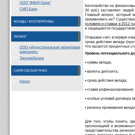
ООО "ФФИН Банк"
Беспокойство на финансовы
СМП Банк
30 руб.) заставляют людей
Главный вопрос, который в
приумножить их? Существуе
ФОНДЫ / КООПЕРАТИВЫ
условиях и ставках в 2012 го
и защищаются государством
ЛИЗИНГ
Открывая счет, в первую оче
срока действия вклада (про
Что касается процентных ста
ООО «Индустриальная лизинговая
компания»
Уровень потенциального до
ЭкономЛизинг
• суммы вклада;
САРАТОВСКАЯ РНКО
• валюты депозита;
• срока действия вклада;
Нарат
• ставки рефинансирования;
• особых условий договора (
• региона проживания вкладч
Для того, чтобы понять, г
пролонгацией и возможност
представительства региона