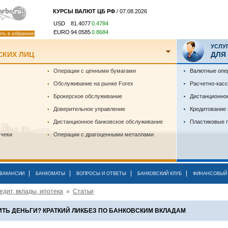
КУРСЫ ВАЛЮТ ЦБ РФ
/ 07.08.2026
USD
81.4077
0.4784
EURO
94.0585
0.8684
ить в избранное
УСЛУ
СКИХ ЛИЦ
ДЛЯ
Операции с ценными бумагами
Валютные опе
Обслуживание на рынке Forex
Расчетно-кас
Брокерское обслуживание
Дистанционно
Доверительное управление
Кредитование
Дистанционное банковское обслуживание
Пластиковые 
 чеки
Операции с драгоценными металлами
|
|
|
|
ВАКАНСИИ
БАНКОМАТЫ
ВОПРОСЫ И ОТВЕТЫ
БАНКОВСКИЙ КЛУБ
ФИНАНСОВЫЙ 
едит, вклады, ипотека
»
Статьи
ИТЬ ДЕНЬГИ? КРАТКИЙ ЛИКБЕЗ ПО БАНКОВСКИМ ВКЛАДАМ