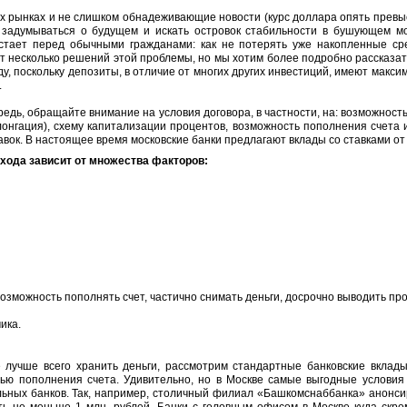
х рынках и не слишком обнадеживающие новости (курс доллара опять превыс
 задумываться о будущем и искать островок стабильности в бушующем м
стает перед обычными гражданами: как не потерять уже накопленные ср
т несколько решений этой проблемы, но мы хотим более подробно рассказа
ду
, поскольку депозиты, в отличие от многих других инвестиций, имеют макс
.
редь, обращайте внимание на условия договора, в частности, на: возможнос
лонгация), схему капитализации процентов, возможность пополнения счета и
вок. В настоящее время московские банки предлагают вклады со ставками от 
хода зависит от множества факторов:
возможность пополнять счет, частично снимать деньги, досрочно выводить про
ика.
де лучше всего хранить деньги, рассмотрим стандартные банковские вклады
ью пополнения счета. Удивительно, но в Москве самые выгодные условия
льных банков. Так, например, столичный филиал «Башкомснаббанка» анонсир