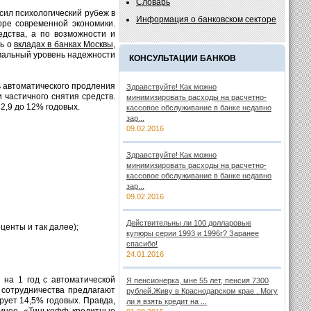
Словарь
ил психологический рубеж в
Информация о банковском секторе
оре современной экономики.
едства, а по возможности и
ть о
вкладах в банках Москвы,
имальный уровень надежности
КОНСУЛЬТАЦИИ БАНКОВ
ть автоматического продления
Здравствуйте! Как можно
 частичного снятия средств.
минимизировать расходы на расчетно-
2,9 до 12% годовых.
кассовое обслуживание в банке недавно
зар...
09.02.2016
Здравствуйте! Как можно
минимизировать расходы на расчетно-
кассовое обслуживание в банке недавно
зар...
09.02.2016
Действительны ли 100 долларовые
центы и так далее);
купюры серии 1993 и 1996г? Заранее
спасибо!
24.01.2016
 на 1 год с автоматической
Я пенсионерка, мне 55 лет, пенсия 7300
 сотрудничества предлагают
рублей.Живу в Краснодарском крае . Могу
ует 14,5% годовых. Правда,
ли я взять кредит на ...