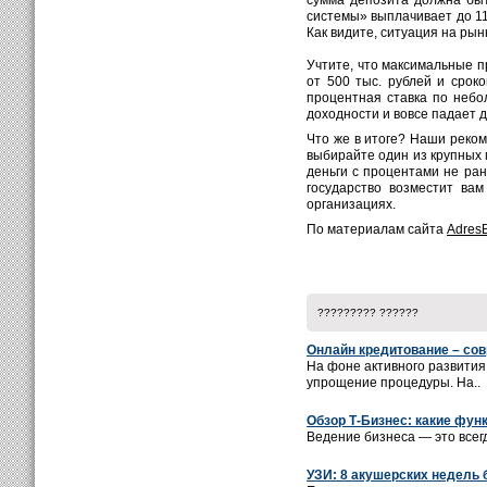
сумма депозита должна быт
системы» выплачивает до 11
Как видите, ситуация на рын
Учтите, что максимальные п
от 500 тыс. рублей и срок
процентная ставка по небо
доходности и вовсе падает д
Что же в итоге? Наши реком
выбирайте один из крупных м
деньги с процентами не ран
государство возместит вам
организациях.
По материалам сайта
Adres
????????? ??????
Онлайн кредитование – со
На фоне активного развития
упрощение процедуры. На..
Обзор Т-Бизнес: какие фун
Ведение бизнеса — это всег
УЗИ: 8 акушерских недель