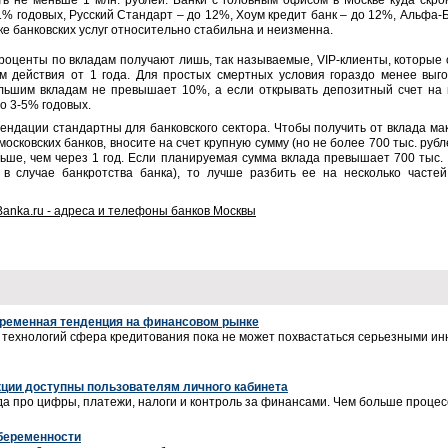
ь не меньше 1 млн. рублей. Банки с головным офисом в Москве куда скр
% годовых, Русский Стандарт – до 12%, Хоум кредит банк – до 12%, Альфа-Ба
ке банковских услуг относительно стабильна и неизменна.
роценты по вкладам получают лишь, так называемые, VIP-клиенты, которые
ом действия от 1 года. Для простых смертных условия гораздо менее выг
льшим вкладам не превышает 10%, а если открывать депозитный счет на 
о 3-5% годовых.
ендации стандартны для банковского сектора. Чтобы получить от вклада м
осковских банков, вносите на счет крупную сумму (но не более 700 тыс. руб
ьше, чем через 1 год. Если планируемая сумма вклада превышает 700 тыс.
 в случае банкротства банка), то лучше разбить ее на несколько часте
Banka.ru - адреса и телефоны банков Москвы
временная тенденция на финансовом рынке
 технологий сфера кредитования пока не может похвастаться серьезными инн
кции доступны пользователям личного кабинета
да про цифры, платежи, налоги и контроль за финансами. Чем больше процес
 беременности