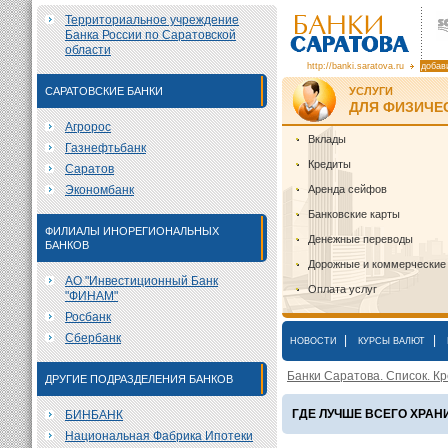
Территориальное учреждение
Банка России по Саратовской
области
http://banki.saratova.ru
добав
САРАТОВСКИЕ БАНКИ
УСЛУГИ
ДЛЯ ФИЗИЧЕ
Агророс
Вклады
Газнефтьбанк
Кредиты
Саратов
Экономбанк
Аренда сейфов
Банковские карты
ФИЛИАЛЫ ИНОРЕГИОНАЛЬНЫХ
Денежные переводы
БАНКОВ
Дорожные и коммерческие
АО "Инвестиционный Банк
Оплата услуг
"ФИНАМ"
Росбанк
Сбербанк
|
|
НОВОСТИ
КУРСЫ ВАЛЮТ
Банки Саратова. Список. Кр
ДРУГИЕ ПОДРАЗДЕЛЕНИЯ БАНКОВ
ГДЕ ЛУЧШЕ ВСЕГО ХРАН
БИНБАНК
Национальная Фабрика Ипотеки