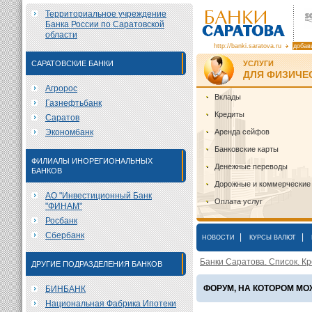
Территориальное учреждение
Банка России по Саратовской
области
http://banki.saratova.ru
добав
САРАТОВСКИЕ БАНКИ
УСЛУГИ
ДЛЯ ФИЗИЧЕ
Агророс
Вклады
Газнефтьбанк
Кредиты
Саратов
Экономбанк
Аренда сейфов
Банковские карты
ФИЛИАЛЫ ИНОРЕГИОНАЛЬНЫХ
Денежные переводы
БАНКОВ
Дорожные и коммерческие
АО "Инвестиционный Банк
Оплата услуг
"ФИНАМ"
Росбанк
Сбербанк
|
|
НОВОСТИ
КУРСЫ ВАЛЮТ
Банки Саратова. Список. Кр
ДРУГИЕ ПОДРАЗДЕЛЕНИЯ БАНКОВ
ФОРУМ, НА КОТОРОМ М
БИНБАНК
Национальная Фабрика Ипотеки