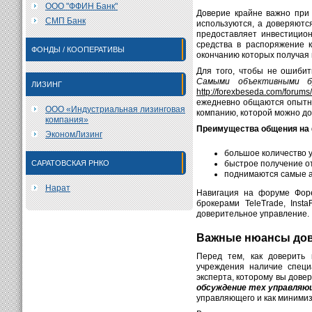
ООО "ФФИН Банк"
Доверие крайне важно при 
СМП Банк
используются, а доверяютс
предоставляет инвестицион
средства в распоряжение 
ФОНДЫ / КООПЕРАТИВЫ
окончанию которых получая
Для того, чтобы не ошиби
Самыми объективными б
ЛИЗИНГ
http://forexbeseda.com/forums
ежедневно общаются опытны
ООО «Индустриальная лизинговая
компанию, которой можно дов
компания»
Преимущества общения на
ЭкономЛизинг
большое количество 
САРАТОВСКАЯ РНКО
быстрое получение от
поднимаются самые а
Нарат
Навигация на форуме Форе
брокерами TeleTrade, Insta
доверительное управление.
Важные нюансы дов
Перед тем, как доверить 
учреждения наличие специ
эксперта, которому вы дове
обсуждение тех управляющ
управляющего и как минимиз