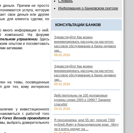
Словарь
я деньги. Причем не просто
Информация о банковском секторе
понимается услуга, которую
ает свои деньги или другие
ые для клиента сделки, по
КОНСУЛЬТАЦИИ БАНКОВ
о много информации о ней.
 компанией.
На форуме
Здравствуйте! Как можно
тельном управлении
.
Здесь
минимизировать расходы на расчетно-
воим опытом и посоветовать
кассовое обслуживание в банке недавно
ими активами.
зар...
09.02.2016
Здравствуйте! Как можно
минимизировать расходы на расчетно-
кассовое обслуживание в банке недавно
зар...
елен на темы, посвященные
09.02.2016
дел для тех, кому интересно
Действительны ли 100 долларовые
купюры серии 1993 и 1996г? Заранее
спасибо!
24.01.2016
наличие у инвестиционного
накомиться с работой того
 Forex Beseda проводится
Я пенсионерка, мне 55 лет, пенсия 7300
мы, выбрать доверительного
рублей.Живу в Краснодарском крае . Могу
ли я взять кредит на ...