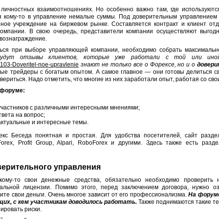
личностных взаимоотношениях. Но особенно важно там, где используютс
я кому-то в управление немалые суммы. Под доверительным управлением 
ное учреждение на биржевом рынке. Составляется контракт и клиент отд
компании. В свою очередь, представители компании осуществляют выгодн
 вознаграждение.
ться при выборе управляющей компании, необходимо собрать максимальн
удут отзывы клиентов, которые уже работали с той или иной
/103-Doveritel-noe-upravlenie
знают не только все о Форексе, но и о
довери
е трейдеры с богатым опытом. А самое главное — они готовы делиться с
ериться. Надо отметить, что многие из них заработали опыт, работая со сво
 форуме:
участников с различными интересными мнениями;
вета на вопрос;
ктуальные и интересные темы.
кс Беседа понятная и простая. Для удобства посетителей, сайт разд
Forex, Profit Group, Alpari, RoboForex и другими. Здесь также есть раз
ерительного управления
кому-то свои денежные средства, обязательно необходимо проверить 
альной лицензии. Помимо этого, перед заключением договора, нужно оз
рите свои деньги. Очень многое зависит от его профессионализма.
На форуме
их, с кем участникам доводилось работать.
Также поднимаются такие те
ировать риски.