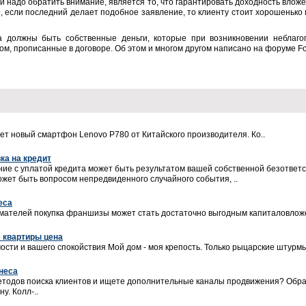
 надо обратить внимание, является то, что гарантировать доходность вложе
, если последний делает подобное заявление, то клиенту стоит хорошенько
а должны быть собственные деньги, которые при возникновении неблаго
ом, прописанные в договоре. Об этом и многом другом написано на форуме Fo
вет новый смартфон Lenovo P780 от Китайского производителя. Ко..
ка на кредит
ние с уплатой кредита может быть результатом вашей собственной безответ
ожет быть вопросом непредвиденного случайного события, ..
еса
ателей покупка франшизы может стать достаточно выгодным капиталовложе
е квартиры цена
сти и вашего спокойствия Мой дом - моя крепость. Только рыцарские штурмы
знеса
етодов поиска клиентов и ищете дополнительные каналы продвижения? Обра
у. Колл-..