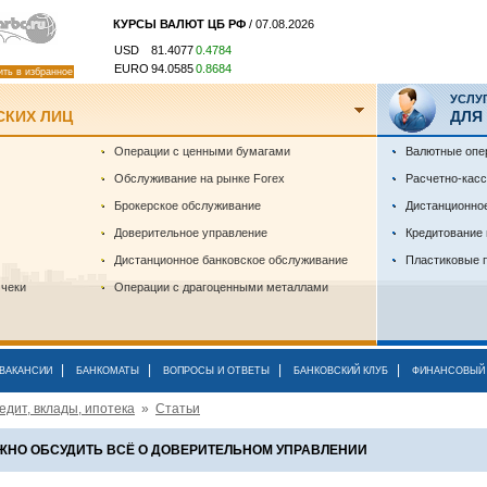
КУРСЫ ВАЛЮТ ЦБ РФ
/ 07.08.2026
USD
81.4077
0.4784
EURO
94.0585
0.8684
ить в избранное
УСЛУ
СКИХ ЛИЦ
ДЛЯ
Операции с ценными бумагами
Валютные опе
Обслуживание на рынке Forex
Расчетно-кас
Брокерское обслуживание
Дистанционно
Доверительное управление
Кредитование
Дистанционное банковское обслуживание
Пластиковые 
 чеки
Операции с драгоценными металлами
|
|
|
|
ВАКАНСИИ
БАНКОМАТЫ
ВОПРОСЫ И ОТВЕТЫ
БАНКОВСКИЙ КЛУБ
ФИНАНСОВЫЙ 
едит, вклады, ипотека
»
Статьи
ОЖНО ОБСУДИТЬ ВСЁ О ДОВЕРИТЕЛЬНОМ УПРАВЛЕНИИ