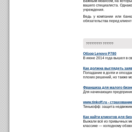
Важным нюансом, на который
вашего специалиста. Однако
учреждения.
Ведь у компании или банк
обязательства перед клиент
????????? ??????
Обзор Lenovo P780
В июне 2014 года вышел в с
Как должна выглядеть заяв
Попадание в долги и опозда
плохих решений, но также м
Франшиза для малого бизн
Для начинающих предприним
www.tinkoff.ru - страховани
Тинькофф: защита недвижимо
Как найти клиентов для би
Выжали всё из привычных м
классике — холодному обзвон