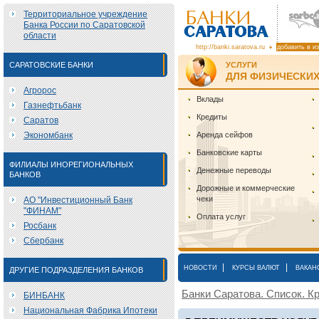
Территориальное учреждение
Банка России по Саратовской
области
http://banki.saratova.ru
добавить в и
САРАТОВСКИЕ БАНКИ
УСЛУГИ
ДЛЯ ФИЗИЧЕСКИХ
Агророс
Вклады
Газнефтьбанк
Кредиты
Саратов
Экономбанк
Аренда сейфов
Банковские карты
ФИЛИАЛЫ ИНОРЕГИОНАЛЬНЫХ
Денежные переводы
БАНКОВ
Дорожные и коммерческие
чеки
АО "Инвестиционный Банк
"ФИНАМ"
Оплата услуг
Росбанк
Сбербанк
|
|
НОВОСТИ
КУРСЫ ВАЛЮТ
ВАКАН
ДРУГИЕ ПОДРАЗДЕЛЕНИЯ БАНКОВ
Банки Саратова. Список. Кр
БИНБАНК
Национальная Фабрика Ипотеки