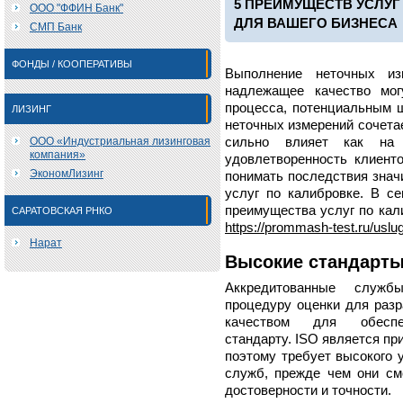
5 ПРЕИМУЩЕСТВ УСЛУГ
ООО "ФФИН Банк"
ДЛЯ ВАШЕГО БИЗНЕСА
СМП Банк
ФОНДЫ / КООПЕРАТИВЫ
Выполнение неточных из
надлежащее качество мог
процесса, потенциальным ш
ЛИЗИНГ
неточных измерений сочета
ООО «Индустриальная лизинговая
сильно влияет как на 
компания»
удовлетворенность клиент
ЭкономЛизинг
понимать последствия знач
услуг по калибровке. В с
преимущества услуг по кал
САРАТОВСКАЯ РНКО
https://prommash-test.ru/uslug
Нарат
Высокие стандарт
Аккредитованные служб
процедуру оценки для разр
качеством для обеспе
стандарту. ISO является п
поэтому требует высокого 
служб, прежде чем они см
достоверности и точности.