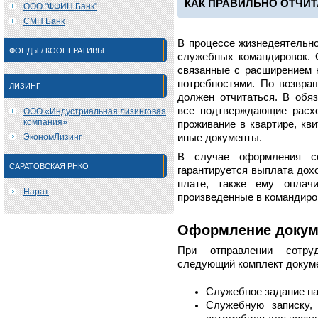
КАК ПРАВИЛЬНО ОТЧИ
ООО "ФФИН Банк"
СМП Банк
В процессе жизнедеятельно
ФОНДЫ / КООПЕРАТИВЫ
служебных командировок. 
связанные с расширением к
потребностями. По возвра
ЛИЗИНГ
должен отчитаться. В обя
все подтверждающие расх
ООО «Индустриальная лизинговая
компания»
проживание в квартире, кви
ЭкономЛизинг
иные документы.
В случае оформления с
САРАТОВСКАЯ РНКО
гарантируется выплата дох
плате, также ему оплачи
Нарат
произведенные в командиро
Оформление докум
При отправлении сотру
следующий комплект докум
Служебное задание на
Служебную записку,