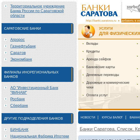
Территориальное учреждение
Банка России по Саратовской
области
http://banki.saratova.ru
добавить в и
САРАТОВСКИЕ БАНКИ
УСЛУГИ
ДЛЯ ФИЗИЧЕСКИХ
Агророс
Вклады
Газнефтьбанк
Кредиты
Саратов
Экономбанк
Аренда сейфов
Банковские карты
ФИЛИАЛЫ ИНОРЕГИОНАЛЬНЫХ
Денежные переводы
БАНКОВ
Дорожные и коммерческие
чеки
АО "Инвестиционный Банк
"ФИНАМ"
Оплата услуг
Росбанк
Сбербанк
|
|
НОВОСТИ
КУРСЫ ВАЛЮТ
ВАКАН
ДРУГИЕ ПОДРАЗДЕЛЕНИЯ БАНКОВ
Банки Саратова. Список. Кр
БИНБАНК
Национальная Фабрика Ипотеки