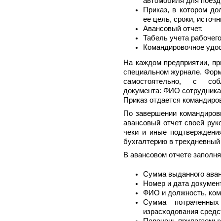
автомобиля для поезд
Приказ, в котором до
ее цель, сроки, источ
Авансовый отчет.
Табель учета рабочего
Командировочное удос
На каждом предприятии, пр
специальном журнале. Форм
самостоятельно, с соб
документа: ФИО сотрудника,
Приказ отдается командиро
По завершении командировк
авансовый отчет своей руко
чеки и иные подтверждения
бухгалтерию в трехдневный 
В авансовом отчете заполн
Сумма выданного аван
Номер и дата докумен
ФИО и должность, ком
Сумма потраченны
израсходования средст